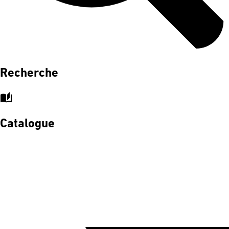
Recherche
auto_stories
Catalogue