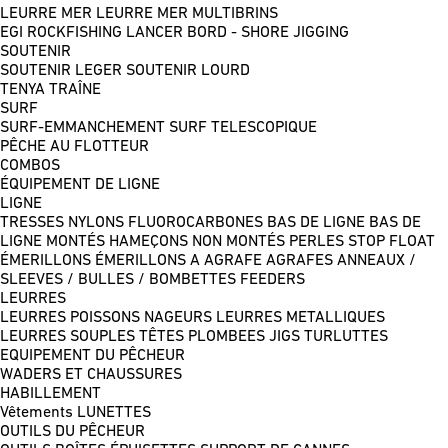
LEURRE MER
LEURRE MER MULTIBRINS
EGI
ROCKFISHING
LANCER BORD - SHORE JIGGING
SOUTENIR
SOUTENIR LEGER
SOUTENIR LOURD
TENYA
TRAÎNE
SURF
SURF-EMMANCHEMENT
SURF TELESCOPIQUE
PÊCHE AU FLOTTEUR
COMBOS
ÉQUIPEMENT DE LIGNE
LIGNE
TRESSES
NYLONS
FLUOROCARBONES
BAS DE LIGNE
BAS DE
LIGNE MONTÉS
HAMEÇONS NON MONTÉS
PERLES
STOP FLOAT
ÉMERILLONS
ÉMERILLONS A AGRAFE
AGRAFES
ANNEAUX /
SLEEVES / BULLES / BOMBETTES
FEEDERS
LEURRES
LEURRES POISSONS NAGEURS
LEURRES METALLIQUES
LEURRES SOUPLES
TÊTES PLOMBEES
JIGS
TURLUTTES
EQUIPEMENT DU PÊCHEUR
WADERS ET CHAUSSURES
HABILLEMENT
Vêtements
LUNETTES
OUTILS DU PÊCHEUR