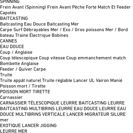
SPINNING
Frein Avant (Spinning)
Frein Avant Pêche Forte
Match Et Feeder
Capotés
BAITCASTING
Baitcasting Eau Douce
Baitcasting Mer
Carpe
Surf
Débrayables
Mer / Exo / Gros poissons
Mer / Bord
bateau
Traine
Électrique
Bobines
CANNES
EAU DOUCE
Coup / Anglaise
Coup télescopique
Coup vitesse
Coup emmanchement match
Bombette
Anglaise
Feeder / Quiver
Carpe
Truite
Truite appât naturel
Truite réglable
Lancer UL
Vairon Manié
Poisson mort / Tirette
POISSON MORT
TIRETTE
Carnassier
CARNASSIER TÉLESCOPIQUE
LEURRE BAITCASTING
LEURRE
BAITCASTING MULTIBRINS
LEURRE EAU DOUCE
LEURRE EAU
DOUCE MULTIBRINS
VERTICALE
LANCER MIGRATEUR
SILURE
mer
EXOTIQUE LANCER
JIGGING
LEURRE MER