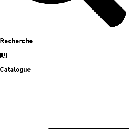
Recherche
auto_stories
Catalogue