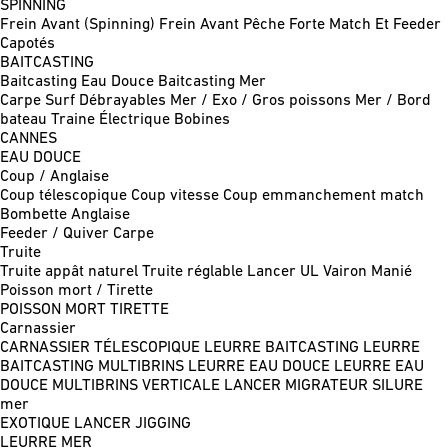
SPINNING
Frein Avant (Spinning)
Frein Avant Pêche Forte
Match Et Feeder
Capotés
BAITCASTING
Baitcasting Eau Douce
Baitcasting Mer
Carpe
Surf
Débrayables
Mer / Exo / Gros poissons
Mer / Bord
bateau
Traine
Électrique
Bobines
CANNES
EAU DOUCE
Coup / Anglaise
Coup télescopique
Coup vitesse
Coup emmanchement match
Bombette
Anglaise
Feeder / Quiver
Carpe
Truite
Truite appât naturel
Truite réglable
Lancer UL
Vairon Manié
Poisson mort / Tirette
POISSON MORT
TIRETTE
Carnassier
CARNASSIER TÉLESCOPIQUE
LEURRE BAITCASTING
LEURRE
BAITCASTING MULTIBRINS
LEURRE EAU DOUCE
LEURRE EAU
DOUCE MULTIBRINS
VERTICALE
LANCER MIGRATEUR
SILURE
mer
EXOTIQUE LANCER
JIGGING
LEURRE MER