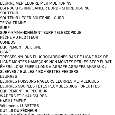
LEURRE MER
LEURRE MER MULTIBRINS
EGI
ROCKFISHING
LANCER BORD - SHORE JIGGING
SOUTENIR
SOUTENIR LEGER
SOUTENIR LOURD
TENYA
TRAÎNE
SURF
SURF-EMMANCHEMENT
SURF TELESCOPIQUE
PÊCHE AU FLOTTEUR
COMBOS
ÉQUIPEMENT DE LIGNE
LIGNE
TRESSES
NYLONS
FLUOROCARBONES
BAS DE LIGNE
BAS DE
LIGNE MONTÉS
HAMEÇONS NON MONTÉS
PERLES
STOP FLOAT
ÉMERILLONS
ÉMERILLONS A AGRAFE
AGRAFES
ANNEAUX /
SLEEVES / BULLES / BOMBETTES
FEEDERS
LEURRES
LEURRES POISSONS NAGEURS
LEURRES METALLIQUES
LEURRES SOUPLES
TÊTES PLOMBEES
JIGS
TURLUTTES
EQUIPEMENT DU PÊCHEUR
WADERS ET CHAUSSURES
HABILLEMENT
Vêtements
LUNETTES
OUTILS DU PÊCHEUR