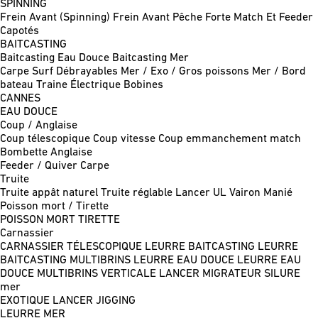
SPINNING
Frein Avant (Spinning)
Frein Avant Pêche Forte
Match Et Feeder
Capotés
BAITCASTING
Baitcasting Eau Douce
Baitcasting Mer
Carpe
Surf
Débrayables
Mer / Exo / Gros poissons
Mer / Bord
bateau
Traine
Électrique
Bobines
CANNES
EAU DOUCE
Coup / Anglaise
Coup télescopique
Coup vitesse
Coup emmanchement match
Bombette
Anglaise
Feeder / Quiver
Carpe
Truite
Truite appât naturel
Truite réglable
Lancer UL
Vairon Manié
Poisson mort / Tirette
POISSON MORT
TIRETTE
Carnassier
CARNASSIER TÉLESCOPIQUE
LEURRE BAITCASTING
LEURRE
BAITCASTING MULTIBRINS
LEURRE EAU DOUCE
LEURRE EAU
DOUCE MULTIBRINS
VERTICALE
LANCER MIGRATEUR
SILURE
mer
EXOTIQUE LANCER
JIGGING
LEURRE MER