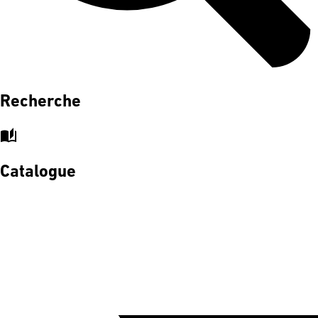
Recherche
auto_stories
Catalogue