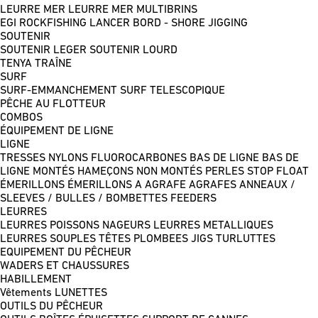
LEURRE MER
LEURRE MER MULTIBRINS
EGI
ROCKFISHING
LANCER BORD - SHORE JIGGING
SOUTENIR
SOUTENIR LEGER
SOUTENIR LOURD
TENYA
TRAÎNE
SURF
SURF-EMMANCHEMENT
SURF TELESCOPIQUE
PÊCHE AU FLOTTEUR
COMBOS
ÉQUIPEMENT DE LIGNE
LIGNE
TRESSES
NYLONS
FLUOROCARBONES
BAS DE LIGNE
BAS DE
LIGNE MONTÉS
HAMEÇONS NON MONTÉS
PERLES
STOP FLOAT
ÉMERILLONS
ÉMERILLONS A AGRAFE
AGRAFES
ANNEAUX /
SLEEVES / BULLES / BOMBETTES
FEEDERS
LEURRES
LEURRES POISSONS NAGEURS
LEURRES METALLIQUES
LEURRES SOUPLES
TÊTES PLOMBEES
JIGS
TURLUTTES
EQUIPEMENT DU PÊCHEUR
WADERS ET CHAUSSURES
HABILLEMENT
Vêtements
LUNETTES
OUTILS DU PÊCHEUR