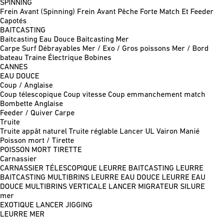
SPINNING
Frein Avant (Spinning)
Frein Avant Pêche Forte
Match Et Feeder
Capotés
BAITCASTING
Baitcasting Eau Douce
Baitcasting Mer
Carpe
Surf
Débrayables
Mer / Exo / Gros poissons
Mer / Bord
bateau
Traine
Électrique
Bobines
CANNES
EAU DOUCE
Coup / Anglaise
Coup télescopique
Coup vitesse
Coup emmanchement match
Bombette
Anglaise
Feeder / Quiver
Carpe
Truite
Truite appât naturel
Truite réglable
Lancer UL
Vairon Manié
Poisson mort / Tirette
POISSON MORT
TIRETTE
Carnassier
CARNASSIER TÉLESCOPIQUE
LEURRE BAITCASTING
LEURRE
BAITCASTING MULTIBRINS
LEURRE EAU DOUCE
LEURRE EAU
DOUCE MULTIBRINS
VERTICALE
LANCER MIGRATEUR
SILURE
mer
EXOTIQUE LANCER
JIGGING
LEURRE MER