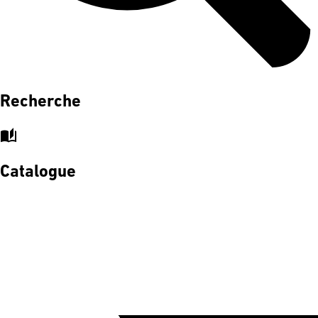
Recherche
auto_stories
Catalogue