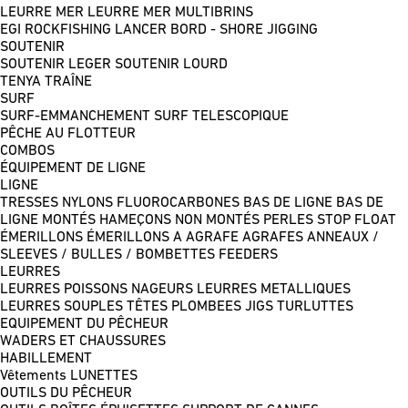
LEURRE MER
LEURRE MER MULTIBRINS
EGI
ROCKFISHING
LANCER BORD - SHORE JIGGING
SOUTENIR
SOUTENIR LEGER
SOUTENIR LOURD
TENYA
TRAÎNE
SURF
SURF-EMMANCHEMENT
SURF TELESCOPIQUE
PÊCHE AU FLOTTEUR
COMBOS
ÉQUIPEMENT DE LIGNE
LIGNE
TRESSES
NYLONS
FLUOROCARBONES
BAS DE LIGNE
BAS DE
LIGNE MONTÉS
HAMEÇONS NON MONTÉS
PERLES
STOP FLOAT
ÉMERILLONS
ÉMERILLONS A AGRAFE
AGRAFES
ANNEAUX /
SLEEVES / BULLES / BOMBETTES
FEEDERS
LEURRES
LEURRES POISSONS NAGEURS
LEURRES METALLIQUES
LEURRES SOUPLES
TÊTES PLOMBEES
JIGS
TURLUTTES
EQUIPEMENT DU PÊCHEUR
WADERS ET CHAUSSURES
HABILLEMENT
Vêtements
LUNETTES
OUTILS DU PÊCHEUR