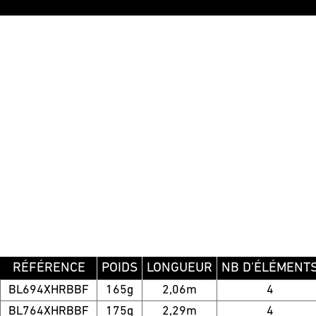
RÉFÉRENCE
POIDS
LONGUEUR
NB D'ÉLÉMENT
BL694XHRBBF
165g
2,06m
4
BL764XHRBBF
175g
2,29m
4