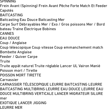
SPINNING
Frein Avant (Spinning)
Frein Avant Pêche Forte
Match Et Feeder
Capotés
BAITCASTING
Baitcasting Eau Douce
Baitcasting Mer
Carpe
Surf
Débrayables
Mer / Exo / Gros poissons
Mer / Bord
bateau
Traine
Électrique
Bobines
CANNES
EAU DOUCE
Coup / Anglaise
Coup télescopique
Coup vitesse
Coup emmanchement match
Bombette
Anglaise
Feeder / Quiver
Carpe
Truite
Truite appât naturel
Truite réglable
Lancer UL
Vairon Manié
Poisson mort / Tirette
POISSON MORT
TIRETTE
Carnassier
CARNASSIER TÉLESCOPIQUE
LEURRE BAITCASTING
LEURRE
BAITCASTING MULTIBRINS
LEURRE EAU DOUCE
LEURRE EAU
DOUCE MULTIBRINS
VERTICALE
LANCER MIGRATEUR
SILURE
mer
EXOTIQUE LANCER
JIGGING
LEURRE MER