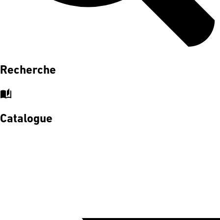
Recherche
auto_stories
Catalogue