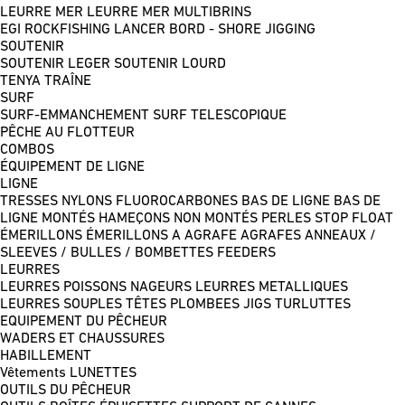
LEURRE MER
LEURRE MER MULTIBRINS
EGI
ROCKFISHING
LANCER BORD - SHORE JIGGING
SOUTENIR
SOUTENIR LEGER
SOUTENIR LOURD
TENYA
TRAÎNE
SURF
SURF-EMMANCHEMENT
SURF TELESCOPIQUE
PÊCHE AU FLOTTEUR
COMBOS
ÉQUIPEMENT DE LIGNE
LIGNE
TRESSES
NYLONS
FLUOROCARBONES
BAS DE LIGNE
BAS DE
LIGNE MONTÉS
HAMEÇONS NON MONTÉS
PERLES
STOP FLOAT
ÉMERILLONS
ÉMERILLONS A AGRAFE
AGRAFES
ANNEAUX /
SLEEVES / BULLES / BOMBETTES
FEEDERS
LEURRES
LEURRES POISSONS NAGEURS
LEURRES METALLIQUES
LEURRES SOUPLES
TÊTES PLOMBEES
JIGS
TURLUTTES
EQUIPEMENT DU PÊCHEUR
WADERS ET CHAUSSURES
HABILLEMENT
Vêtements
LUNETTES
OUTILS DU PÊCHEUR