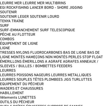
LEURRE MER
LEURRE MER MULTIBRINS
EGI
ROCKFISHING
LANCER BORD - SHORE JIGGING
SOUTENIR
SOUTENIR LEGER
SOUTENIR LOURD
TENYA
TRAÎNE
SURF
SURF-EMMANCHEMENT
SURF TELESCOPIQUE
PÊCHE AU FLOTTEUR
COMBOS
ÉQUIPEMENT DE LIGNE
LIGNE
TRESSES
NYLONS
FLUOROCARBONES
BAS DE LIGNE
BAS DE
LIGNE MONTÉS
HAMEÇONS NON MONTÉS
PERLES
STOP FLOAT
ÉMERILLONS
ÉMERILLONS A AGRAFE
AGRAFES
ANNEAUX /
SLEEVES / BULLES / BOMBETTES
FEEDERS
LEURRES
LEURRES POISSONS NAGEURS
LEURRES METALLIQUES
LEURRES SOUPLES
TÊTES PLOMBEES
JIGS
TURLUTTES
EQUIPEMENT DU PÊCHEUR
WADERS ET CHAUSSURES
HABILLEMENT
Vêtements
LUNETTES
OUTILS DU PÊCHEUR