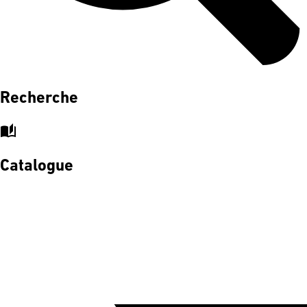
Recherche
auto_stories
Catalogue