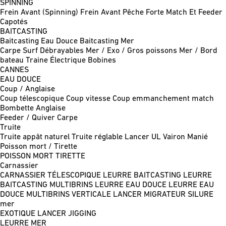
SPINNING
Frein Avant (Spinning)
Frein Avant Pêche Forte
Match Et Feeder
Capotés
BAITCASTING
Baitcasting Eau Douce
Baitcasting Mer
Carpe
Surf
Débrayables
Mer / Exo / Gros poissons
Mer / Bord
bateau
Traine
Électrique
Bobines
CANNES
EAU DOUCE
Coup / Anglaise
Coup télescopique
Coup vitesse
Coup emmanchement match
Bombette
Anglaise
Feeder / Quiver
Carpe
Truite
Truite appât naturel
Truite réglable
Lancer UL
Vairon Manié
Poisson mort / Tirette
POISSON MORT
TIRETTE
Carnassier
CARNASSIER TÉLESCOPIQUE
LEURRE BAITCASTING
LEURRE
BAITCASTING MULTIBRINS
LEURRE EAU DOUCE
LEURRE EAU
DOUCE MULTIBRINS
VERTICALE
LANCER MIGRATEUR
SILURE
mer
EXOTIQUE LANCER
JIGGING
LEURRE MER