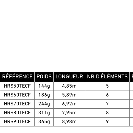
RÉFÉRENCE
POIDS
LONGUEUR
NB D'ÉLÉMENTS
HRS50TECF
144g
4,85m
5
HRS60TECF
186g
5,89m
6
HRS70TECF
244g
6,92m
7
HRS80TECF
311g
7,95m
8
HRS90TECF
365g
8,98m
9