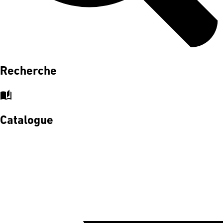
Recherche
auto_stories
Catalogue