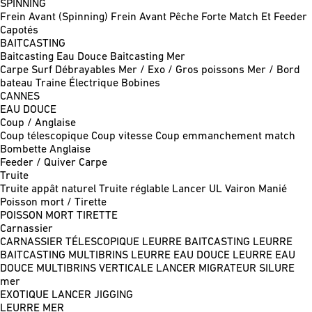
SPINNING
Frein Avant (Spinning)
Frein Avant Pêche Forte
Match Et Feeder
Capotés
BAITCASTING
Baitcasting Eau Douce
Baitcasting Mer
Carpe
Surf
Débrayables
Mer / Exo / Gros poissons
Mer / Bord
bateau
Traine
Électrique
Bobines
CANNES
EAU DOUCE
Coup / Anglaise
Coup télescopique
Coup vitesse
Coup emmanchement match
Bombette
Anglaise
Feeder / Quiver
Carpe
Truite
Truite appât naturel
Truite réglable
Lancer UL
Vairon Manié
Poisson mort / Tirette
POISSON MORT
TIRETTE
Carnassier
CARNASSIER TÉLESCOPIQUE
LEURRE BAITCASTING
LEURRE
BAITCASTING MULTIBRINS
LEURRE EAU DOUCE
LEURRE EAU
DOUCE MULTIBRINS
VERTICALE
LANCER MIGRATEUR
SILURE
mer
EXOTIQUE LANCER
JIGGING
LEURRE MER