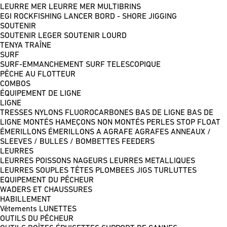
LEURRE MER
LEURRE MER MULTIBRINS
EGI
ROCKFISHING
LANCER BORD - SHORE JIGGING
SOUTENIR
SOUTENIR LEGER
SOUTENIR LOURD
TENYA
TRAÎNE
SURF
SURF-EMMANCHEMENT
SURF TELESCOPIQUE
PÊCHE AU FLOTTEUR
COMBOS
ÉQUIPEMENT DE LIGNE
LIGNE
TRESSES
NYLONS
FLUOROCARBONES
BAS DE LIGNE
BAS DE
LIGNE MONTÉS
HAMEÇONS NON MONTÉS
PERLES
STOP FLOAT
ÉMERILLONS
ÉMERILLONS A AGRAFE
AGRAFES
ANNEAUX /
SLEEVES / BULLES / BOMBETTES
FEEDERS
LEURRES
LEURRES POISSONS NAGEURS
LEURRES METALLIQUES
LEURRES SOUPLES
TÊTES PLOMBEES
JIGS
TURLUTTES
EQUIPEMENT DU PÊCHEUR
WADERS ET CHAUSSURES
HABILLEMENT
Vêtements
LUNETTES
OUTILS DU PÊCHEUR