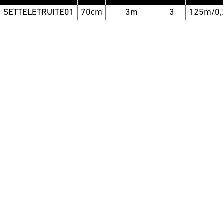
SETTELETRUITE01
70cm
3m
3
125m/0