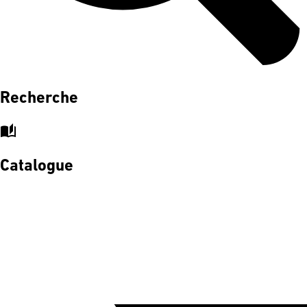
Recherche
auto_stories
Catalogue