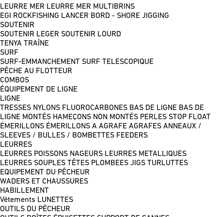
LEURRE MER
LEURRE MER MULTIBRINS
EGI
ROCKFISHING
LANCER BORD - SHORE JIGGING
SOUTENIR
SOUTENIR LEGER
SOUTENIR LOURD
TENYA
TRAÎNE
SURF
SURF-EMMANCHEMENT
SURF TELESCOPIQUE
PÊCHE AU FLOTTEUR
COMBOS
ÉQUIPEMENT DE LIGNE
LIGNE
TRESSES
NYLONS
FLUOROCARBONES
BAS DE LIGNE
BAS DE
LIGNE MONTÉS
HAMEÇONS NON MONTÉS
PERLES
STOP FLOAT
ÉMERILLONS
ÉMERILLONS A AGRAFE
AGRAFES
ANNEAUX /
SLEEVES / BULLES / BOMBETTES
FEEDERS
LEURRES
LEURRES POISSONS NAGEURS
LEURRES METALLIQUES
LEURRES SOUPLES
TÊTES PLOMBEES
JIGS
TURLUTTES
EQUIPEMENT DU PÊCHEUR
WADERS ET CHAUSSURES
HABILLEMENT
Vêtements
LUNETTES
OUTILS DU PÊCHEUR