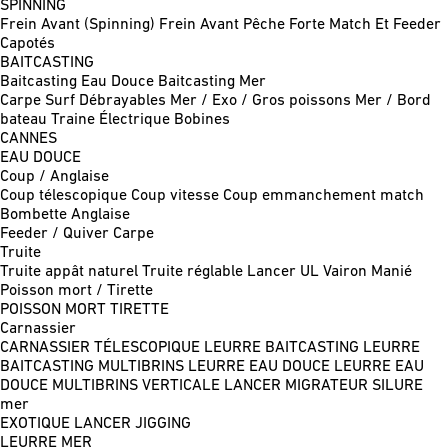
SPINNING
Frein Avant (Spinning)
Frein Avant Pêche Forte
Match Et Feeder
Capotés
BAITCASTING
Baitcasting Eau Douce
Baitcasting Mer
Carpe
Surf
Débrayables
Mer / Exo / Gros poissons
Mer / Bord
bateau
Traine
Électrique
Bobines
CANNES
EAU DOUCE
Coup / Anglaise
Coup télescopique
Coup vitesse
Coup emmanchement match
Bombette
Anglaise
Feeder / Quiver
Carpe
Truite
Truite appât naturel
Truite réglable
Lancer UL
Vairon Manié
Poisson mort / Tirette
POISSON MORT
TIRETTE
Carnassier
CARNASSIER TÉLESCOPIQUE
LEURRE BAITCASTING
LEURRE
BAITCASTING MULTIBRINS
LEURRE EAU DOUCE
LEURRE EAU
DOUCE MULTIBRINS
VERTICALE
LANCER MIGRATEUR
SILURE
mer
EXOTIQUE LANCER
JIGGING
LEURRE MER