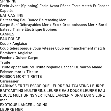
SPINNING
Frein Avant (Spinning)
Frein Avant Pêche Forte
Match Et Feeder
Capotés
BAITCASTING
Baitcasting Eau Douce
Baitcasting Mer
Carpe
Surf
Débrayables
Mer / Exo / Gros poissons
Mer / Bord
bateau
Traine
Électrique
Bobines
CANNES
EAU DOUCE
Coup / Anglaise
Coup télescopique
Coup vitesse
Coup emmanchement match
Bombette
Anglaise
Feeder / Quiver
Carpe
Truite
Truite appât naturel
Truite réglable
Lancer UL
Vairon Manié
Poisson mort / Tirette
POISSON MORT
TIRETTE
Carnassier
CARNASSIER TÉLESCOPIQUE
LEURRE BAITCASTING
LEURRE
BAITCASTING MULTIBRINS
LEURRE EAU DOUCE
LEURRE EAU
DOUCE MULTIBRINS
VERTICALE
LANCER MIGRATEUR
SILURE
mer
EXOTIQUE LANCER
JIGGING
LEURRE MER