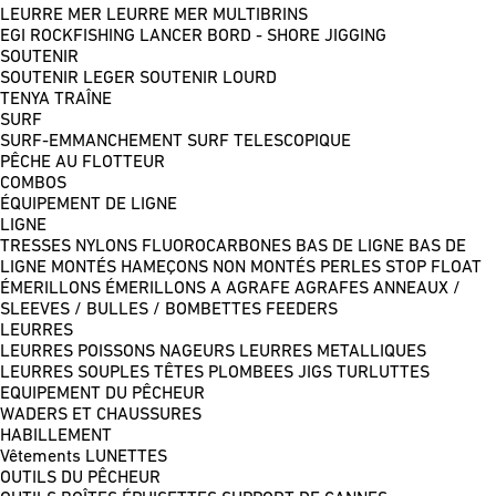
LEURRE MER
LEURRE MER MULTIBRINS
EGI
ROCKFISHING
LANCER BORD - SHORE JIGGING
SOUTENIR
SOUTENIR LEGER
SOUTENIR LOURD
TENYA
TRAÎNE
SURF
SURF-EMMANCHEMENT
SURF TELESCOPIQUE
PÊCHE AU FLOTTEUR
COMBOS
ÉQUIPEMENT DE LIGNE
LIGNE
TRESSES
NYLONS
FLUOROCARBONES
BAS DE LIGNE
BAS DE
LIGNE MONTÉS
HAMEÇONS NON MONTÉS
PERLES
STOP FLOAT
ÉMERILLONS
ÉMERILLONS A AGRAFE
AGRAFES
ANNEAUX /
SLEEVES / BULLES / BOMBETTES
FEEDERS
LEURRES
LEURRES POISSONS NAGEURS
LEURRES METALLIQUES
LEURRES SOUPLES
TÊTES PLOMBEES
JIGS
TURLUTTES
EQUIPEMENT DU PÊCHEUR
WADERS ET CHAUSSURES
HABILLEMENT
Vêtements
LUNETTES
OUTILS DU PÊCHEUR