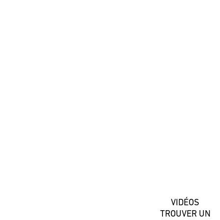
#DaiwaFrance
S'inscrire
VIDÉOS
TROUVER UN