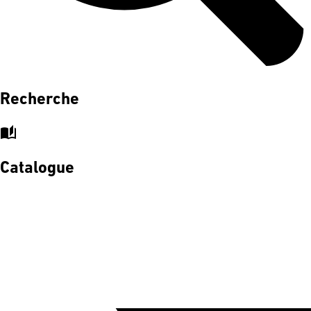
Recherche
auto_stories
Catalogue