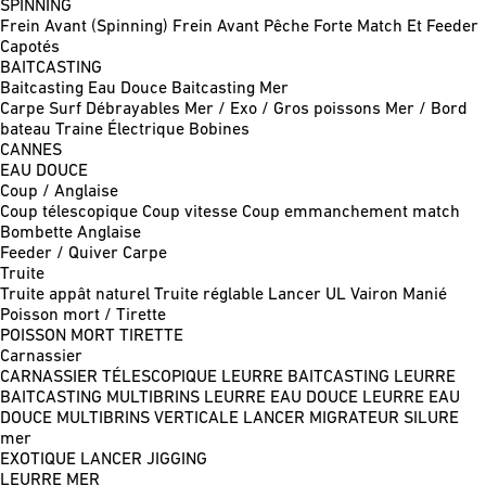
SPINNING
Frein Avant (Spinning)
Frein Avant Pêche Forte
Match Et Feeder
Capotés
BAITCASTING
Baitcasting Eau Douce
Baitcasting Mer
Carpe
Surf
Débrayables
Mer / Exo / Gros poissons
Mer / Bord
bateau
Traine
Électrique
Bobines
CANNES
EAU DOUCE
Coup / Anglaise
Coup télescopique
Coup vitesse
Coup emmanchement match
Bombette
Anglaise
Feeder / Quiver
Carpe
Truite
Truite appât naturel
Truite réglable
Lancer UL
Vairon Manié
Poisson mort / Tirette
POISSON MORT
TIRETTE
Carnassier
CARNASSIER TÉLESCOPIQUE
LEURRE BAITCASTING
LEURRE
BAITCASTING MULTIBRINS
LEURRE EAU DOUCE
LEURRE EAU
DOUCE MULTIBRINS
VERTICALE
LANCER MIGRATEUR
SILURE
mer
EXOTIQUE LANCER
JIGGING
LEURRE MER