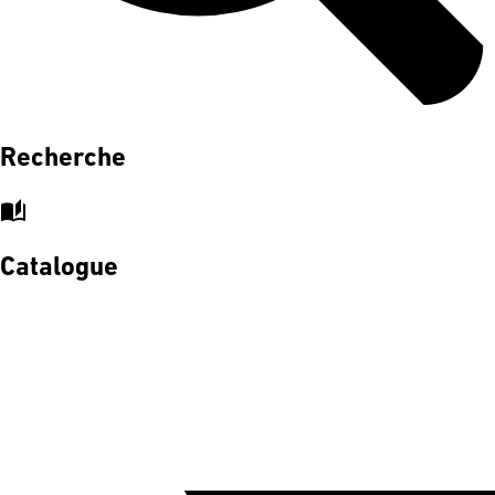
Recherche
auto_stories
Catalogue