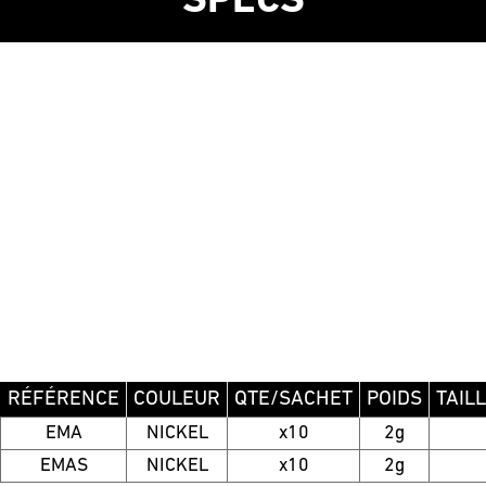
SPECS
RÉFÉRENCE
COULEUR
QTE/SACHET
POIDS
TAIL
EMA
NICKEL
x10
2g
EMAS
NICKEL
x10
2g