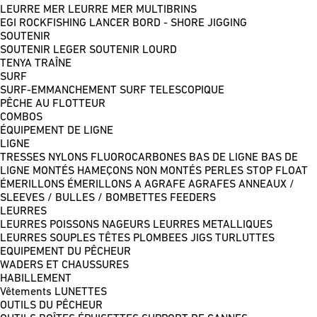
LEURRE MER
LEURRE MER MULTIBRINS
EGI
ROCKFISHING
LANCER BORD - SHORE JIGGING
SOUTENIR
SOUTENIR LEGER
SOUTENIR LOURD
TENYA
TRAÎNE
SURF
SURF-EMMANCHEMENT
SURF TELESCOPIQUE
PÊCHE AU FLOTTEUR
COMBOS
ÉQUIPEMENT DE LIGNE
LIGNE
TRESSES
NYLONS
FLUOROCARBONES
BAS DE LIGNE
BAS DE
LIGNE MONTÉS
HAMEÇONS NON MONTÉS
PERLES
STOP FLOAT
ÉMERILLONS
ÉMERILLONS A AGRAFE
AGRAFES
ANNEAUX /
SLEEVES / BULLES / BOMBETTES
FEEDERS
LEURRES
LEURRES POISSONS NAGEURS
LEURRES METALLIQUES
LEURRES SOUPLES
TÊTES PLOMBEES
JIGS
TURLUTTES
EQUIPEMENT DU PÊCHEUR
WADERS ET CHAUSSURES
HABILLEMENT
Vêtements
LUNETTES
OUTILS DU PÊCHEUR