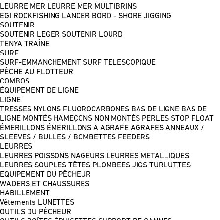
LEURRE MER
LEURRE MER MULTIBRINS
EGI
ROCKFISHING
LANCER BORD - SHORE JIGGING
SOUTENIR
SOUTENIR LEGER
SOUTENIR LOURD
TENYA
TRAÎNE
SURF
SURF-EMMANCHEMENT
SURF TELESCOPIQUE
PÊCHE AU FLOTTEUR
COMBOS
ÉQUIPEMENT DE LIGNE
LIGNE
TRESSES
NYLONS
FLUOROCARBONES
BAS DE LIGNE
BAS DE
LIGNE MONTÉS
HAMEÇONS NON MONTÉS
PERLES
STOP FLOAT
ÉMERILLONS
ÉMERILLONS A AGRAFE
AGRAFES
ANNEAUX /
SLEEVES / BULLES / BOMBETTES
FEEDERS
LEURRES
LEURRES POISSONS NAGEURS
LEURRES METALLIQUES
LEURRES SOUPLES
TÊTES PLOMBEES
JIGS
TURLUTTES
EQUIPEMENT DU PÊCHEUR
WADERS ET CHAUSSURES
HABILLEMENT
Vêtements
LUNETTES
OUTILS DU PÊCHEUR