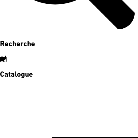
Recherche
auto_stories
Catalogue