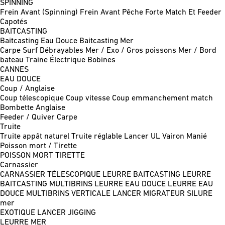
SPINNING
Frein Avant (Spinning)
Frein Avant Pêche Forte
Match Et Feeder
Capotés
BAITCASTING
Baitcasting Eau Douce
Baitcasting Mer
Carpe
Surf
Débrayables
Mer / Exo / Gros poissons
Mer / Bord
bateau
Traine
Électrique
Bobines
CANNES
EAU DOUCE
Coup / Anglaise
Coup télescopique
Coup vitesse
Coup emmanchement match
Bombette
Anglaise
Feeder / Quiver
Carpe
Truite
Truite appât naturel
Truite réglable
Lancer UL
Vairon Manié
Poisson mort / Tirette
POISSON MORT
TIRETTE
Carnassier
CARNASSIER TÉLESCOPIQUE
LEURRE BAITCASTING
LEURRE
BAITCASTING MULTIBRINS
LEURRE EAU DOUCE
LEURRE EAU
DOUCE MULTIBRINS
VERTICALE
LANCER MIGRATEUR
SILURE
mer
EXOTIQUE LANCER
JIGGING
LEURRE MER