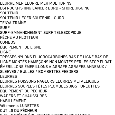
LEURRE MER
LEURRE MER MULTIBRINS
EGI
ROCKFISHING
LANCER BORD - SHORE JIGGING
SOUTENIR
SOUTENIR LEGER
SOUTENIR LOURD
TENYA
TRAÎNE
SURF
SURF-EMMANCHEMENT
SURF TELESCOPIQUE
PÊCHE AU FLOTTEUR
COMBOS
ÉQUIPEMENT DE LIGNE
LIGNE
TRESSES
NYLONS
FLUOROCARBONES
BAS DE LIGNE
BAS DE
LIGNE MONTÉS
HAMEÇONS NON MONTÉS
PERLES
STOP FLOAT
ÉMERILLONS
ÉMERILLONS A AGRAFE
AGRAFES
ANNEAUX /
SLEEVES / BULLES / BOMBETTES
FEEDERS
LEURRES
LEURRES POISSONS NAGEURS
LEURRES METALLIQUES
LEURRES SOUPLES
TÊTES PLOMBEES
JIGS
TURLUTTES
EQUIPEMENT DU PÊCHEUR
WADERS ET CHAUSSURES
HABILLEMENT
Vêtements
LUNETTES
OUTILS DU PÊCHEUR