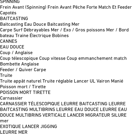
SPINNING
Frein Avant (Spinning)
Frein Avant Pêche Forte
Match Et Feeder
Capotés
BAITCASTING
Baitcasting Eau Douce
Baitcasting Mer
Carpe
Surf
Débrayables
Mer / Exo / Gros poissons
Mer / Bord
bateau
Traine
Électrique
Bobines
CANNES
EAU DOUCE
Coup / Anglaise
Coup télescopique
Coup vitesse
Coup emmanchement match
Bombette
Anglaise
Feeder / Quiver
Carpe
Truite
Truite appât naturel
Truite réglable
Lancer UL
Vairon Manié
Poisson mort / Tirette
POISSON MORT
TIRETTE
Carnassier
CARNASSIER TÉLESCOPIQUE
LEURRE BAITCASTING
LEURRE
BAITCASTING MULTIBRINS
LEURRE EAU DOUCE
LEURRE EAU
DOUCE MULTIBRINS
VERTICALE
LANCER MIGRATEUR
SILURE
mer
EXOTIQUE LANCER
JIGGING
LEURRE MER