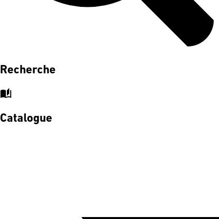
Recherche
auto_stories
Catalogue