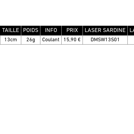
TAILLE
POIDS
INFO
PRIX
LASER SARDINE
L
13cm
26g
Coulant
15,90 €
DMSW13S01