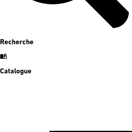
Recherche
auto_stories
Catalogue