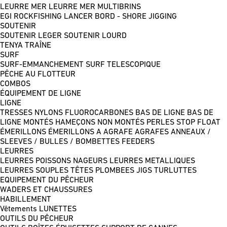
LEURRE MER
LEURRE MER MULTIBRINS
EGI
ROCKFISHING
LANCER BORD - SHORE JIGGING
SOUTENIR
SOUTENIR LEGER
SOUTENIR LOURD
TENYA
TRAÎNE
SURF
SURF-EMMANCHEMENT
SURF TELESCOPIQUE
PÊCHE AU FLOTTEUR
COMBOS
ÉQUIPEMENT DE LIGNE
LIGNE
TRESSES
NYLONS
FLUOROCARBONES
BAS DE LIGNE
BAS DE
LIGNE MONTÉS
HAMEÇONS NON MONTÉS
PERLES
STOP FLOAT
ÉMERILLONS
ÉMERILLONS A AGRAFE
AGRAFES
ANNEAUX /
SLEEVES / BULLES / BOMBETTES
FEEDERS
LEURRES
LEURRES POISSONS NAGEURS
LEURRES METALLIQUES
LEURRES SOUPLES
TÊTES PLOMBEES
JIGS
TURLUTTES
EQUIPEMENT DU PÊCHEUR
WADERS ET CHAUSSURES
HABILLEMENT
Vêtements
LUNETTES
OUTILS DU PÊCHEUR