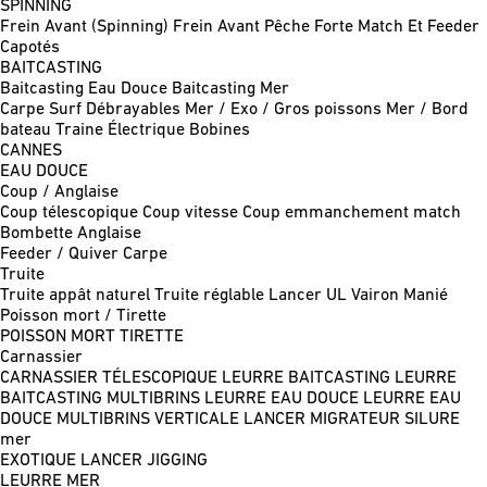
SPINNING
Frein Avant (Spinning)
Frein Avant Pêche Forte
Match Et Feeder
Capotés
BAITCASTING
Baitcasting Eau Douce
Baitcasting Mer
Carpe
Surf
Débrayables
Mer / Exo / Gros poissons
Mer / Bord
bateau
Traine
Électrique
Bobines
CANNES
EAU DOUCE
Coup / Anglaise
Coup télescopique
Coup vitesse
Coup emmanchement match
Bombette
Anglaise
Feeder / Quiver
Carpe
Truite
Truite appât naturel
Truite réglable
Lancer UL
Vairon Manié
Poisson mort / Tirette
POISSON MORT
TIRETTE
Carnassier
CARNASSIER TÉLESCOPIQUE
LEURRE BAITCASTING
LEURRE
BAITCASTING MULTIBRINS
LEURRE EAU DOUCE
LEURRE EAU
DOUCE MULTIBRINS
VERTICALE
LANCER MIGRATEUR
SILURE
mer
EXOTIQUE LANCER
JIGGING
LEURRE MER