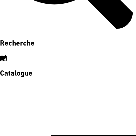
Recherche
auto_stories
Catalogue