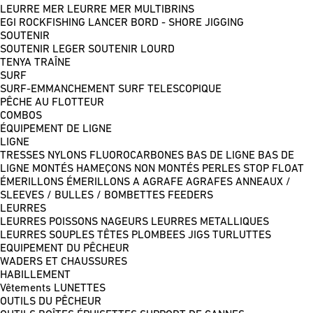
LEURRE MER
LEURRE MER MULTIBRINS
EGI
ROCKFISHING
LANCER BORD - SHORE JIGGING
SOUTENIR
SOUTENIR LEGER
SOUTENIR LOURD
TENYA
TRAÎNE
SURF
SURF-EMMANCHEMENT
SURF TELESCOPIQUE
PÊCHE AU FLOTTEUR
COMBOS
ÉQUIPEMENT DE LIGNE
LIGNE
TRESSES
NYLONS
FLUOROCARBONES
BAS DE LIGNE
BAS DE
LIGNE MONTÉS
HAMEÇONS NON MONTÉS
PERLES
STOP FLOAT
ÉMERILLONS
ÉMERILLONS A AGRAFE
AGRAFES
ANNEAUX /
SLEEVES / BULLES / BOMBETTES
FEEDERS
LEURRES
LEURRES POISSONS NAGEURS
LEURRES METALLIQUES
LEURRES SOUPLES
TÊTES PLOMBEES
JIGS
TURLUTTES
EQUIPEMENT DU PÊCHEUR
WADERS ET CHAUSSURES
HABILLEMENT
Vêtements
LUNETTES
OUTILS DU PÊCHEUR