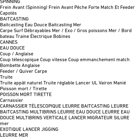
SPINNING
Frein Avant (Spinning)
Frein Avant Pêche Forte
Match Et Feeder
Capotés
BAITCASTING
Baitcasting Eau Douce
Baitcasting Mer
Carpe
Surf
Débrayables
Mer / Exo / Gros poissons
Mer / Bord
bateau
Traine
Électrique
Bobines
CANNES
EAU DOUCE
Coup / Anglaise
Coup télescopique
Coup vitesse
Coup emmanchement match
Bombette
Anglaise
Feeder / Quiver
Carpe
Truite
Truite appât naturel
Truite réglable
Lancer UL
Vairon Manié
Poisson mort / Tirette
POISSON MORT
TIRETTE
Carnassier
CARNASSIER TÉLESCOPIQUE
LEURRE BAITCASTING
LEURRE
BAITCASTING MULTIBRINS
LEURRE EAU DOUCE
LEURRE EAU
DOUCE MULTIBRINS
VERTICALE
LANCER MIGRATEUR
SILURE
mer
EXOTIQUE LANCER
JIGGING
LEURRE MER