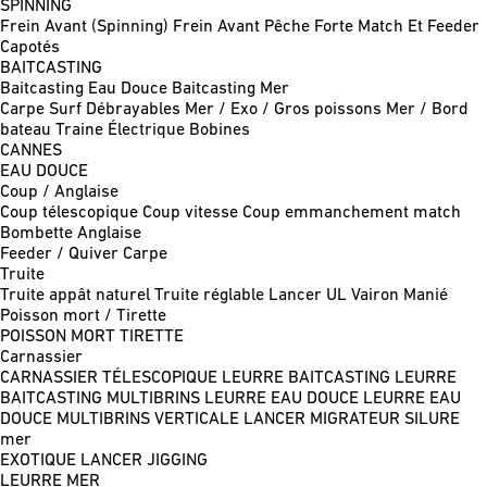
SPINNING
Frein Avant (Spinning)
Frein Avant Pêche Forte
Match Et Feeder
Capotés
BAITCASTING
Baitcasting Eau Douce
Baitcasting Mer
Carpe
Surf
Débrayables
Mer / Exo / Gros poissons
Mer / Bord
bateau
Traine
Électrique
Bobines
CANNES
EAU DOUCE
Coup / Anglaise
Coup télescopique
Coup vitesse
Coup emmanchement match
Bombette
Anglaise
Feeder / Quiver
Carpe
Truite
Truite appât naturel
Truite réglable
Lancer UL
Vairon Manié
Poisson mort / Tirette
POISSON MORT
TIRETTE
Carnassier
CARNASSIER TÉLESCOPIQUE
LEURRE BAITCASTING
LEURRE
BAITCASTING MULTIBRINS
LEURRE EAU DOUCE
LEURRE EAU
DOUCE MULTIBRINS
VERTICALE
LANCER MIGRATEUR
SILURE
mer
EXOTIQUE LANCER
JIGGING
LEURRE MER