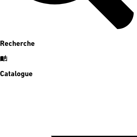
Recherche
auto_stories
Catalogue