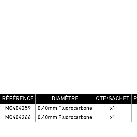
RÉFÉRENCE
DIAMÈTRE
QTE/SACHET
P
MO404259
0,40mm Fluorocarbone
x1
MO404266
0,40mm Fluorocarbone
x1