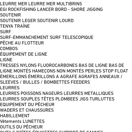
LEURRE MER
LEURRE MER MULTIBRINS
EGI
ROCKFISHING
LANCER BORD - SHORE JIGGING
SOUTENIR
SOUTENIR LEGER
SOUTENIR LOURD
TENYA
TRAÎNE
SURF
SURF-EMMANCHEMENT
SURF TELESCOPIQUE
PÊCHE AU FLOTTEUR
COMBOS
ÉQUIPEMENT DE LIGNE
LIGNE
TRESSES
NYLONS
FLUOROCARBONES
BAS DE LIGNE
BAS DE
LIGNE MONTÉS
HAMEÇONS NON MONTÉS
PERLES
STOP FLOAT
ÉMERILLONS
ÉMERILLONS A AGRAFE
AGRAFES
ANNEAUX /
SLEEVES / BULLES / BOMBETTES
FEEDERS
LEURRES
LEURRES POISSONS NAGEURS
LEURRES METALLIQUES
LEURRES SOUPLES
TÊTES PLOMBEES
JIGS
TURLUTTES
EQUIPEMENT DU PÊCHEUR
WADERS ET CHAUSSURES
HABILLEMENT
Vêtements
LUNETTES
OUTILS DU PÊCHEUR