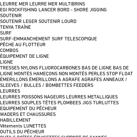
LEURRE MER
LEURRE MER MULTIBRINS
EGI
ROCKFISHING
LANCER BORD - SHORE JIGGING
SOUTENIR
SOUTENIR LEGER
SOUTENIR LOURD
TENYA
TRAÎNE
SURF
SURF-EMMANCHEMENT
SURF TELESCOPIQUE
PÊCHE AU FLOTTEUR
COMBOS
ÉQUIPEMENT DE LIGNE
LIGNE
TRESSES
NYLONS
FLUOROCARBONES
BAS DE LIGNE
BAS DE
LIGNE MONTÉS
HAMEÇONS NON MONTÉS
PERLES
STOP FLOAT
ÉMERILLONS
ÉMERILLONS A AGRAFE
AGRAFES
ANNEAUX /
SLEEVES / BULLES / BOMBETTES
FEEDERS
LEURRES
LEURRES POISSONS NAGEURS
LEURRES METALLIQUES
LEURRES SOUPLES
TÊTES PLOMBEES
JIGS
TURLUTTES
EQUIPEMENT DU PÊCHEUR
WADERS ET CHAUSSURES
HABILLEMENT
Vêtements
LUNETTES
OUTILS DU PÊCHEUR