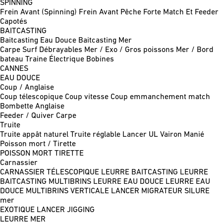
SPINNING
Frein Avant (Spinning)
Frein Avant Pêche Forte
Match Et Feeder
Capotés
BAITCASTING
Baitcasting Eau Douce
Baitcasting Mer
Carpe
Surf
Débrayables
Mer / Exo / Gros poissons
Mer / Bord
bateau
Traine
Électrique
Bobines
CANNES
EAU DOUCE
Coup / Anglaise
Coup télescopique
Coup vitesse
Coup emmanchement match
Bombette
Anglaise
Feeder / Quiver
Carpe
Truite
Truite appât naturel
Truite réglable
Lancer UL
Vairon Manié
Poisson mort / Tirette
POISSON MORT
TIRETTE
Carnassier
CARNASSIER TÉLESCOPIQUE
LEURRE BAITCASTING
LEURRE
BAITCASTING MULTIBRINS
LEURRE EAU DOUCE
LEURRE EAU
DOUCE MULTIBRINS
VERTICALE
LANCER MIGRATEUR
SILURE
mer
EXOTIQUE LANCER
JIGGING
LEURRE MER