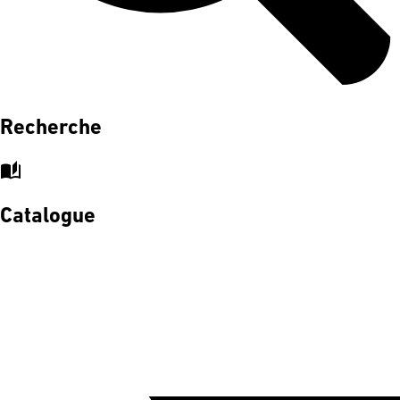
Recherche
auto_stories
Catalogue