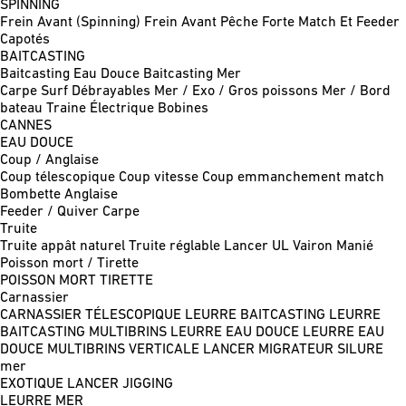
SPINNING
Frein Avant (Spinning)
Frein Avant Pêche Forte
Match Et Feeder
Capotés
BAITCASTING
Baitcasting Eau Douce
Baitcasting Mer
Carpe
Surf
Débrayables
Mer / Exo / Gros poissons
Mer / Bord
bateau
Traine
Électrique
Bobines
CANNES
EAU DOUCE
Coup / Anglaise
Coup télescopique
Coup vitesse
Coup emmanchement match
Bombette
Anglaise
Feeder / Quiver
Carpe
Truite
Truite appât naturel
Truite réglable
Lancer UL
Vairon Manié
Poisson mort / Tirette
POISSON MORT
TIRETTE
Carnassier
CARNASSIER TÉLESCOPIQUE
LEURRE BAITCASTING
LEURRE
BAITCASTING MULTIBRINS
LEURRE EAU DOUCE
LEURRE EAU
DOUCE MULTIBRINS
VERTICALE
LANCER MIGRATEUR
SILURE
mer
EXOTIQUE LANCER
JIGGING
LEURRE MER