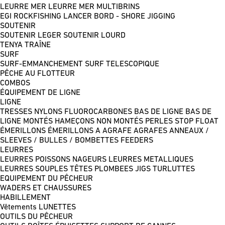
LEURRE MER
LEURRE MER MULTIBRINS
EGI
ROCKFISHING
LANCER BORD - SHORE JIGGING
SOUTENIR
SOUTENIR LEGER
SOUTENIR LOURD
TENYA
TRAÎNE
SURF
SURF-EMMANCHEMENT
SURF TELESCOPIQUE
PÊCHE AU FLOTTEUR
COMBOS
ÉQUIPEMENT DE LIGNE
LIGNE
TRESSES
NYLONS
FLUOROCARBONES
BAS DE LIGNE
BAS DE
LIGNE MONTÉS
HAMEÇONS NON MONTÉS
PERLES
STOP FLOAT
ÉMERILLONS
ÉMERILLONS A AGRAFE
AGRAFES
ANNEAUX /
SLEEVES / BULLES / BOMBETTES
FEEDERS
LEURRES
LEURRES POISSONS NAGEURS
LEURRES METALLIQUES
LEURRES SOUPLES
TÊTES PLOMBEES
JIGS
TURLUTTES
EQUIPEMENT DU PÊCHEUR
WADERS ET CHAUSSURES
HABILLEMENT
Vêtements
LUNETTES
OUTILS DU PÊCHEUR