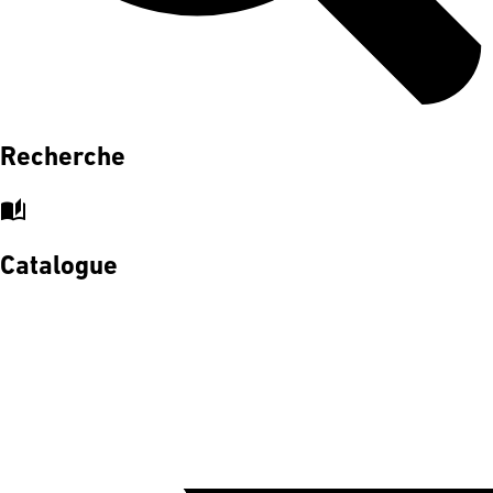
Recherche
auto_stories
Catalogue