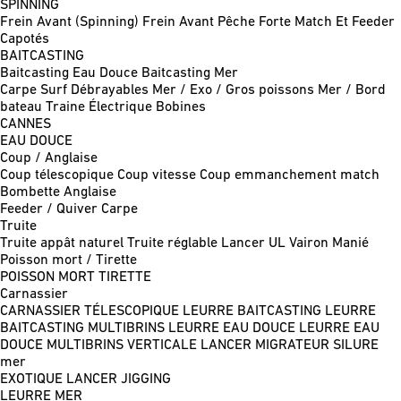
SPINNING
Frein Avant (Spinning)
Frein Avant Pêche Forte
Match Et Feeder
Capotés
BAITCASTING
Baitcasting Eau Douce
Baitcasting Mer
Carpe
Surf
Débrayables
Mer / Exo / Gros poissons
Mer / Bord
bateau
Traine
Électrique
Bobines
CANNES
EAU DOUCE
Coup / Anglaise
Coup télescopique
Coup vitesse
Coup emmanchement match
Bombette
Anglaise
Feeder / Quiver
Carpe
Truite
Truite appât naturel
Truite réglable
Lancer UL
Vairon Manié
Poisson mort / Tirette
POISSON MORT
TIRETTE
Carnassier
CARNASSIER TÉLESCOPIQUE
LEURRE BAITCASTING
LEURRE
BAITCASTING MULTIBRINS
LEURRE EAU DOUCE
LEURRE EAU
DOUCE MULTIBRINS
VERTICALE
LANCER MIGRATEUR
SILURE
mer
EXOTIQUE LANCER
JIGGING
LEURRE MER