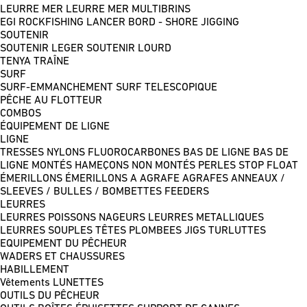
LEURRE MER
LEURRE MER MULTIBRINS
EGI
ROCKFISHING
LANCER BORD - SHORE JIGGING
SOUTENIR
SOUTENIR LEGER
SOUTENIR LOURD
TENYA
TRAÎNE
SURF
SURF-EMMANCHEMENT
SURF TELESCOPIQUE
PÊCHE AU FLOTTEUR
COMBOS
ÉQUIPEMENT DE LIGNE
LIGNE
TRESSES
NYLONS
FLUOROCARBONES
BAS DE LIGNE
BAS DE
LIGNE MONTÉS
HAMEÇONS NON MONTÉS
PERLES
STOP FLOAT
ÉMERILLONS
ÉMERILLONS A AGRAFE
AGRAFES
ANNEAUX /
SLEEVES / BULLES / BOMBETTES
FEEDERS
LEURRES
LEURRES POISSONS NAGEURS
LEURRES METALLIQUES
LEURRES SOUPLES
TÊTES PLOMBEES
JIGS
TURLUTTES
EQUIPEMENT DU PÊCHEUR
WADERS ET CHAUSSURES
HABILLEMENT
Vêtements
LUNETTES
OUTILS DU PÊCHEUR