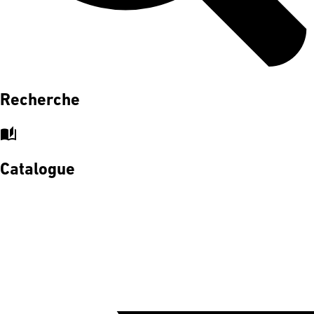
Recherche
auto_stories
Catalogue