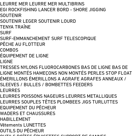
LEURRE MER
LEURRE MER MULTIBRINS
EGI
ROCKFISHING
LANCER BORD - SHORE JIGGING
SOUTENIR
SOUTENIR LEGER
SOUTENIR LOURD
TENYA
TRAÎNE
SURF
SURF-EMMANCHEMENT
SURF TELESCOPIQUE
PÊCHE AU FLOTTEUR
COMBOS
ÉQUIPEMENT DE LIGNE
LIGNE
TRESSES
NYLONS
FLUOROCARBONES
BAS DE LIGNE
BAS DE
LIGNE MONTÉS
HAMEÇONS NON MONTÉS
PERLES
STOP FLOAT
ÉMERILLONS
ÉMERILLONS A AGRAFE
AGRAFES
ANNEAUX /
SLEEVES / BULLES / BOMBETTES
FEEDERS
LEURRES
LEURRES POISSONS NAGEURS
LEURRES METALLIQUES
LEURRES SOUPLES
TÊTES PLOMBEES
JIGS
TURLUTTES
EQUIPEMENT DU PÊCHEUR
WADERS ET CHAUSSURES
HABILLEMENT
Vêtements
LUNETTES
OUTILS DU PÊCHEUR