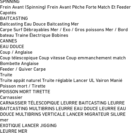
SPINNING
Frein Avant (Spinning)
Frein Avant Pêche Forte
Match Et Feeder
Capotés
BAITCASTING
Baitcasting Eau Douce
Baitcasting Mer
Carpe
Surf
Débrayables
Mer / Exo / Gros poissons
Mer / Bord
bateau
Traine
Électrique
Bobines
CANNES
EAU DOUCE
Coup / Anglaise
Coup télescopique
Coup vitesse
Coup emmanchement match
Bombette
Anglaise
Feeder / Quiver
Carpe
Truite
Truite appât naturel
Truite réglable
Lancer UL
Vairon Manié
Poisson mort / Tirette
POISSON MORT
TIRETTE
Carnassier
CARNASSIER TÉLESCOPIQUE
LEURRE BAITCASTING
LEURRE
BAITCASTING MULTIBRINS
LEURRE EAU DOUCE
LEURRE EAU
DOUCE MULTIBRINS
VERTICALE
LANCER MIGRATEUR
SILURE
mer
EXOTIQUE LANCER
JIGGING
LEURRE MER