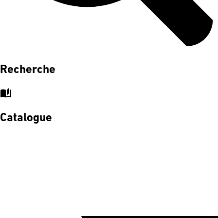
Recherche
auto_stories
Catalogue