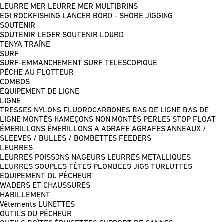
LEURRE MER
LEURRE MER MULTIBRINS
EGI
ROCKFISHING
LANCER BORD - SHORE JIGGING
SOUTENIR
SOUTENIR LEGER
SOUTENIR LOURD
TENYA
TRAÎNE
SURF
SURF-EMMANCHEMENT
SURF TELESCOPIQUE
PÊCHE AU FLOTTEUR
COMBOS
ÉQUIPEMENT DE LIGNE
LIGNE
TRESSES
NYLONS
FLUOROCARBONES
BAS DE LIGNE
BAS DE
LIGNE MONTÉS
HAMEÇONS NON MONTÉS
PERLES
STOP FLOAT
ÉMERILLONS
ÉMERILLONS A AGRAFE
AGRAFES
ANNEAUX /
SLEEVES / BULLES / BOMBETTES
FEEDERS
LEURRES
LEURRES POISSONS NAGEURS
LEURRES METALLIQUES
LEURRES SOUPLES
TÊTES PLOMBEES
JIGS
TURLUTTES
EQUIPEMENT DU PÊCHEUR
WADERS ET CHAUSSURES
HABILLEMENT
Vêtements
LUNETTES
OUTILS DU PÊCHEUR