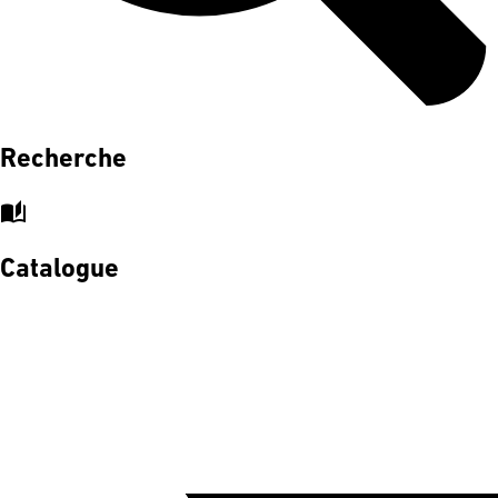
Recherche
auto_stories
Catalogue