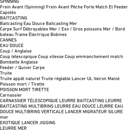
SPINNING
Frein Avant (Spinning)
Frein Avant Pêche Forte
Match Et Feeder
Capotés
BAITCASTING
Baitcasting Eau Douce
Baitcasting Mer
Carpe
Surf
Débrayables
Mer / Exo / Gros poissons
Mer / Bord
bateau
Traine
Électrique
Bobines
CANNES
EAU DOUCE
Coup / Anglaise
Coup télescopique
Coup vitesse
Coup emmanchement match
Bombette
Anglaise
Feeder / Quiver
Carpe
Truite
Truite appât naturel
Truite réglable
Lancer UL
Vairon Manié
Poisson mort / Tirette
POISSON MORT
TIRETTE
Carnassier
CARNASSIER TÉLESCOPIQUE
LEURRE BAITCASTING
LEURRE
BAITCASTING MULTIBRINS
LEURRE EAU DOUCE
LEURRE EAU
DOUCE MULTIBRINS
VERTICALE
LANCER MIGRATEUR
SILURE
mer
EXOTIQUE LANCER
JIGGING
LEURRE MER