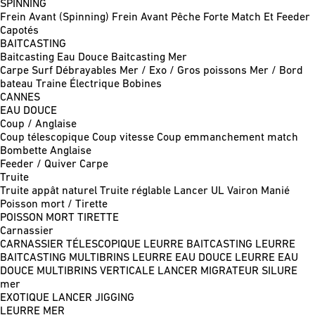
SPINNING
Frein Avant (Spinning)
Frein Avant Pêche Forte
Match Et Feeder
Capotés
BAITCASTING
Baitcasting Eau Douce
Baitcasting Mer
Carpe
Surf
Débrayables
Mer / Exo / Gros poissons
Mer / Bord
bateau
Traine
Électrique
Bobines
CANNES
EAU DOUCE
Coup / Anglaise
Coup télescopique
Coup vitesse
Coup emmanchement match
Bombette
Anglaise
Feeder / Quiver
Carpe
Truite
Truite appât naturel
Truite réglable
Lancer UL
Vairon Manié
Poisson mort / Tirette
POISSON MORT
TIRETTE
Carnassier
CARNASSIER TÉLESCOPIQUE
LEURRE BAITCASTING
LEURRE
BAITCASTING MULTIBRINS
LEURRE EAU DOUCE
LEURRE EAU
DOUCE MULTIBRINS
VERTICALE
LANCER MIGRATEUR
SILURE
mer
EXOTIQUE LANCER
JIGGING
LEURRE MER