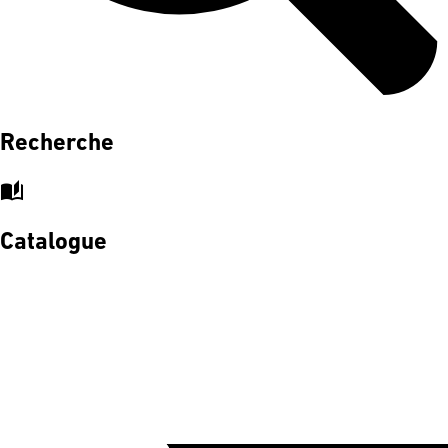
Recherche
auto_stories
Catalogue