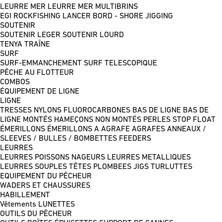
LEURRE MER
LEURRE MER MULTIBRINS
EGI
ROCKFISHING
LANCER BORD - SHORE JIGGING
SOUTENIR
SOUTENIR LEGER
SOUTENIR LOURD
TENYA
TRAÎNE
SURF
SURF-EMMANCHEMENT
SURF TELESCOPIQUE
PÊCHE AU FLOTTEUR
COMBOS
ÉQUIPEMENT DE LIGNE
LIGNE
TRESSES
NYLONS
FLUOROCARBONES
BAS DE LIGNE
BAS DE
LIGNE MONTÉS
HAMEÇONS NON MONTÉS
PERLES
STOP FLOAT
ÉMERILLONS
ÉMERILLONS A AGRAFE
AGRAFES
ANNEAUX /
SLEEVES / BULLES / BOMBETTES
FEEDERS
LEURRES
LEURRES POISSONS NAGEURS
LEURRES METALLIQUES
LEURRES SOUPLES
TÊTES PLOMBEES
JIGS
TURLUTTES
EQUIPEMENT DU PÊCHEUR
WADERS ET CHAUSSURES
HABILLEMENT
Vêtements
LUNETTES
OUTILS DU PÊCHEUR