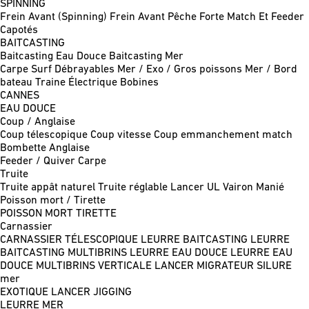
SPINNING
Frein Avant (Spinning)
Frein Avant Pêche Forte
Match Et Feeder
Capotés
BAITCASTING
Baitcasting Eau Douce
Baitcasting Mer
Carpe
Surf
Débrayables
Mer / Exo / Gros poissons
Mer / Bord
bateau
Traine
Électrique
Bobines
CANNES
EAU DOUCE
Coup / Anglaise
Coup télescopique
Coup vitesse
Coup emmanchement match
Bombette
Anglaise
Feeder / Quiver
Carpe
Truite
Truite appât naturel
Truite réglable
Lancer UL
Vairon Manié
Poisson mort / Tirette
POISSON MORT
TIRETTE
Carnassier
CARNASSIER TÉLESCOPIQUE
LEURRE BAITCASTING
LEURRE
BAITCASTING MULTIBRINS
LEURRE EAU DOUCE
LEURRE EAU
DOUCE MULTIBRINS
VERTICALE
LANCER MIGRATEUR
SILURE
mer
EXOTIQUE LANCER
JIGGING
LEURRE MER