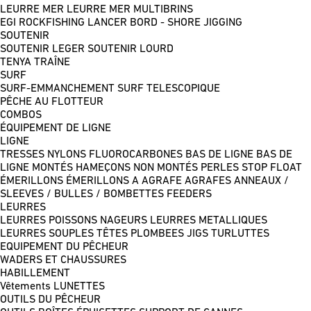
LEURRE MER
LEURRE MER MULTIBRINS
EGI
ROCKFISHING
LANCER BORD - SHORE JIGGING
SOUTENIR
SOUTENIR LEGER
SOUTENIR LOURD
TENYA
TRAÎNE
SURF
SURF-EMMANCHEMENT
SURF TELESCOPIQUE
PÊCHE AU FLOTTEUR
COMBOS
ÉQUIPEMENT DE LIGNE
LIGNE
TRESSES
NYLONS
FLUOROCARBONES
BAS DE LIGNE
BAS DE
LIGNE MONTÉS
HAMEÇONS NON MONTÉS
PERLES
STOP FLOAT
ÉMERILLONS
ÉMERILLONS A AGRAFE
AGRAFES
ANNEAUX /
SLEEVES / BULLES / BOMBETTES
FEEDERS
LEURRES
LEURRES POISSONS NAGEURS
LEURRES METALLIQUES
LEURRES SOUPLES
TÊTES PLOMBEES
JIGS
TURLUTTES
EQUIPEMENT DU PÊCHEUR
WADERS ET CHAUSSURES
HABILLEMENT
Vêtements
LUNETTES
OUTILS DU PÊCHEUR