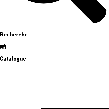
Recherche
auto_stories
Catalogue