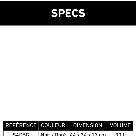
SPECS
RÉFÉRENCE
COULEUR
DIMENSION
VOLUME
SADBG
Noir / Doré
44 x 34 x 17 cm
30 L