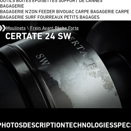
OUTILS
BOÎTES
ÉPUISETTES
SUPPORT DE CANNES
BAGAGERIE
BAGAGERIE N'ZON FEEDER
BIVOUAC CARPE
BAGAGERIE CARPE
BAGAGERIE SURF
FOURREAUX
PETITS BAGAGES
Moulinets
\
Frein Avant Pêche Forte
CERTATE 24 SW
PHOTOS
DESCRIPTION
TECHNOLOGIES
SPEC