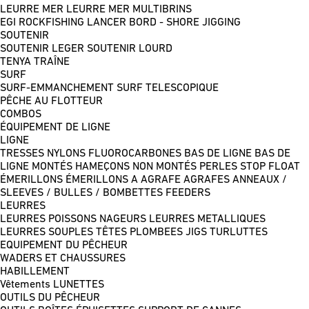
LEURRE MER
LEURRE MER MULTIBRINS
EGI
ROCKFISHING
LANCER BORD - SHORE JIGGING
SOUTENIR
SOUTENIR LEGER
SOUTENIR LOURD
TENYA
TRAÎNE
SURF
SURF-EMMANCHEMENT
SURF TELESCOPIQUE
PÊCHE AU FLOTTEUR
COMBOS
ÉQUIPEMENT DE LIGNE
LIGNE
TRESSES
NYLONS
FLUOROCARBONES
BAS DE LIGNE
BAS DE
LIGNE MONTÉS
HAMEÇONS NON MONTÉS
PERLES
STOP FLOAT
ÉMERILLONS
ÉMERILLONS A AGRAFE
AGRAFES
ANNEAUX /
SLEEVES / BULLES / BOMBETTES
FEEDERS
LEURRES
LEURRES POISSONS NAGEURS
LEURRES METALLIQUES
LEURRES SOUPLES
TÊTES PLOMBEES
JIGS
TURLUTTES
EQUIPEMENT DU PÊCHEUR
WADERS ET CHAUSSURES
HABILLEMENT
Vêtements
LUNETTES
OUTILS DU PÊCHEUR