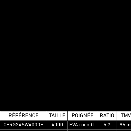
RÉFÉRENCE
TAILLE
POIGNÉE
RATIO
TMV
CERG24SW4000H
4000
EVA round L
5.7
96c