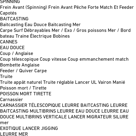
SPINNING
Frein Avant (Spinning)
Frein Avant Pêche Forte
Match Et Feeder
Capotés
BAITCASTING
Baitcasting Eau Douce
Baitcasting Mer
Carpe
Surf
Débrayables
Mer / Exo / Gros poissons
Mer / Bord
bateau
Traine
Électrique
Bobines
CANNES
EAU DOUCE
Coup / Anglaise
Coup télescopique
Coup vitesse
Coup emmanchement match
Bombette
Anglaise
Feeder / Quiver
Carpe
Truite
Truite appât naturel
Truite réglable
Lancer UL
Vairon Manié
Poisson mort / Tirette
POISSON MORT
TIRETTE
Carnassier
CARNASSIER TÉLESCOPIQUE
LEURRE BAITCASTING
LEURRE
BAITCASTING MULTIBRINS
LEURRE EAU DOUCE
LEURRE EAU
DOUCE MULTIBRINS
VERTICALE
LANCER MIGRATEUR
SILURE
mer
EXOTIQUE LANCER
JIGGING
LEURRE MER