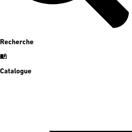
Recherche
auto_stories
Catalogue