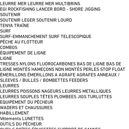
LEURRE MER
LEURRE MER MULTIBRINS
EGI
ROCKFISHING
LANCER BORD - SHORE JIGGING
SOUTENIR
SOUTENIR LEGER
SOUTENIR LOURD
TENYA
TRAÎNE
SURF
SURF-EMMANCHEMENT
SURF TELESCOPIQUE
PÊCHE AU FLOTTEUR
COMBOS
ÉQUIPEMENT DE LIGNE
LIGNE
TRESSES
NYLONS
FLUOROCARBONES
BAS DE LIGNE
BAS DE
LIGNE MONTÉS
HAMEÇONS NON MONTÉS
PERLES
STOP FLOAT
ÉMERILLONS
ÉMERILLONS A AGRAFE
AGRAFES
ANNEAUX /
SLEEVES / BULLES / BOMBETTES
FEEDERS
LEURRES
LEURRES POISSONS NAGEURS
LEURRES METALLIQUES
LEURRES SOUPLES
TÊTES PLOMBEES
JIGS
TURLUTTES
EQUIPEMENT DU PÊCHEUR
WADERS ET CHAUSSURES
HABILLEMENT
Vêtements
LUNETTES
OUTILS DU PÊCHEUR