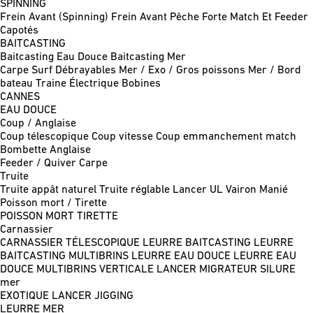
SPINNING
Frein Avant (Spinning)
Frein Avant Pêche Forte
Match Et Feeder
Capotés
BAITCASTING
Baitcasting Eau Douce
Baitcasting Mer
Carpe
Surf
Débrayables
Mer / Exo / Gros poissons
Mer / Bord
bateau
Traine
Électrique
Bobines
CANNES
EAU DOUCE
Coup / Anglaise
Coup télescopique
Coup vitesse
Coup emmanchement match
Bombette
Anglaise
Feeder / Quiver
Carpe
Truite
Truite appât naturel
Truite réglable
Lancer UL
Vairon Manié
Poisson mort / Tirette
POISSON MORT
TIRETTE
Carnassier
CARNASSIER TÉLESCOPIQUE
LEURRE BAITCASTING
LEURRE
BAITCASTING MULTIBRINS
LEURRE EAU DOUCE
LEURRE EAU
DOUCE MULTIBRINS
VERTICALE
LANCER MIGRATEUR
SILURE
mer
EXOTIQUE LANCER
JIGGING
LEURRE MER