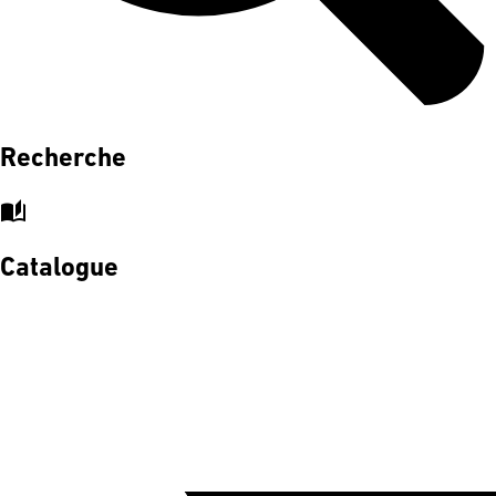
Recherche
auto_stories
Catalogue