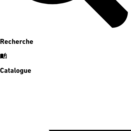
Recherche
auto_stories
Catalogue