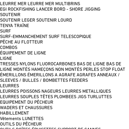
LEURRE MER
LEURRE MER MULTIBRINS
EGI
ROCKFISHING
LANCER BORD - SHORE JIGGING
SOUTENIR
SOUTENIR LEGER
SOUTENIR LOURD
TENYA
TRAÎNE
SURF
SURF-EMMANCHEMENT
SURF TELESCOPIQUE
PÊCHE AU FLOTTEUR
COMBOS
ÉQUIPEMENT DE LIGNE
LIGNE
TRESSES
NYLONS
FLUOROCARBONES
BAS DE LIGNE
BAS DE
LIGNE MONTÉS
HAMEÇONS NON MONTÉS
PERLES
STOP FLOAT
ÉMERILLONS
ÉMERILLONS A AGRAFE
AGRAFES
ANNEAUX /
SLEEVES / BULLES / BOMBETTES
FEEDERS
LEURRES
LEURRES POISSONS NAGEURS
LEURRES METALLIQUES
LEURRES SOUPLES
TÊTES PLOMBEES
JIGS
TURLUTTES
EQUIPEMENT DU PÊCHEUR
WADERS ET CHAUSSURES
HABILLEMENT
Vêtements
LUNETTES
OUTILS DU PÊCHEUR