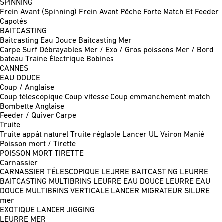
SPINNING
Frein Avant (Spinning)
Frein Avant Pêche Forte
Match Et Feeder
Capotés
BAITCASTING
Baitcasting Eau Douce
Baitcasting Mer
Carpe
Surf
Débrayables
Mer / Exo / Gros poissons
Mer / Bord
bateau
Traine
Électrique
Bobines
CANNES
EAU DOUCE
Coup / Anglaise
Coup télescopique
Coup vitesse
Coup emmanchement match
Bombette
Anglaise
Feeder / Quiver
Carpe
Truite
Truite appât naturel
Truite réglable
Lancer UL
Vairon Manié
Poisson mort / Tirette
POISSON MORT
TIRETTE
Carnassier
CARNASSIER TÉLESCOPIQUE
LEURRE BAITCASTING
LEURRE
BAITCASTING MULTIBRINS
LEURRE EAU DOUCE
LEURRE EAU
DOUCE MULTIBRINS
VERTICALE
LANCER MIGRATEUR
SILURE
mer
EXOTIQUE LANCER
JIGGING
LEURRE MER