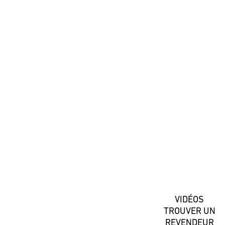
#DaiwaFrance
S'inscrire
VIDÉOS
TROUVER UN
REVENDEUR