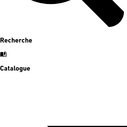
Recherche
auto_stories
Catalogue