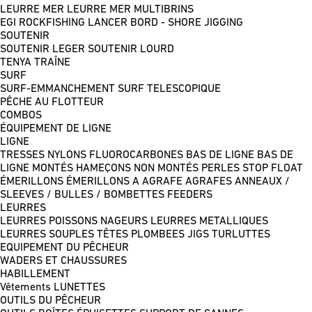
LEURRE MER
LEURRE MER MULTIBRINS
EGI
ROCKFISHING
LANCER BORD - SHORE JIGGING
SOUTENIR
SOUTENIR LEGER
SOUTENIR LOURD
TENYA
TRAÎNE
SURF
SURF-EMMANCHEMENT
SURF TELESCOPIQUE
PÊCHE AU FLOTTEUR
COMBOS
ÉQUIPEMENT DE LIGNE
LIGNE
TRESSES
NYLONS
FLUOROCARBONES
BAS DE LIGNE
BAS DE
LIGNE MONTÉS
HAMEÇONS NON MONTÉS
PERLES
STOP FLOAT
ÉMERILLONS
ÉMERILLONS A AGRAFE
AGRAFES
ANNEAUX /
SLEEVES / BULLES / BOMBETTES
FEEDERS
LEURRES
LEURRES POISSONS NAGEURS
LEURRES METALLIQUES
LEURRES SOUPLES
TÊTES PLOMBEES
JIGS
TURLUTTES
EQUIPEMENT DU PÊCHEUR
WADERS ET CHAUSSURES
HABILLEMENT
Vêtements
LUNETTES
OUTILS DU PÊCHEUR