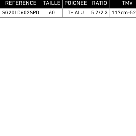
RÉFÉRENCE
TAILLE
POIGNÉE
RATIO
TMV
SG20LD602SPD
60
T+ ALU
5.2/2.3
117cm-5