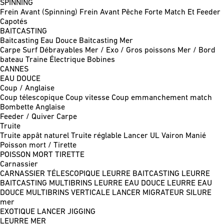
SPINNING
Frein Avant (Spinning)
Frein Avant Pêche Forte
Match Et Feeder
Capotés
BAITCASTING
Baitcasting Eau Douce
Baitcasting Mer
Carpe
Surf
Débrayables
Mer / Exo / Gros poissons
Mer / Bord
bateau
Traine
Électrique
Bobines
CANNES
EAU DOUCE
Coup / Anglaise
Coup télescopique
Coup vitesse
Coup emmanchement match
Bombette
Anglaise
Feeder / Quiver
Carpe
Truite
Truite appât naturel
Truite réglable
Lancer UL
Vairon Manié
Poisson mort / Tirette
POISSON MORT
TIRETTE
Carnassier
CARNASSIER TÉLESCOPIQUE
LEURRE BAITCASTING
LEURRE
BAITCASTING MULTIBRINS
LEURRE EAU DOUCE
LEURRE EAU
DOUCE MULTIBRINS
VERTICALE
LANCER MIGRATEUR
SILURE
mer
EXOTIQUE LANCER
JIGGING
LEURRE MER