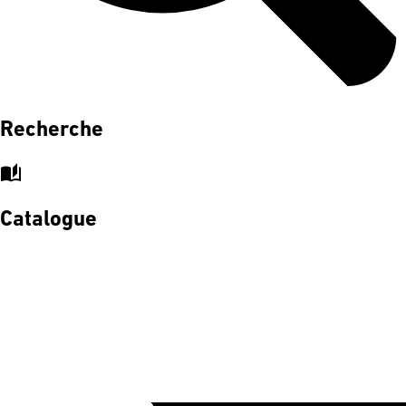
Recherche
auto_stories
Catalogue