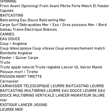
SPINNING
Frein Avant (Spinning)
Frein Avant Pêche Forte
Match Et Feeder
Capotés
BAITCASTING
Baitcasting Eau Douce
Baitcasting Mer
Carpe
Surf
Débrayables
Mer / Exo / Gros poissons
Mer / Bord
bateau
Traine
Électrique
Bobines
CANNES
EAU DOUCE
Coup / Anglaise
Coup télescopique
Coup vitesse
Coup emmanchement match
Bombette
Anglaise
Feeder / Quiver
Carpe
Truite
Truite appât naturel
Truite réglable
Lancer UL
Vairon Manié
Poisson mort / Tirette
POISSON MORT
TIRETTE
Carnassier
CARNASSIER TÉLESCOPIQUE
LEURRE BAITCASTING
LEURRE
BAITCASTING MULTIBRINS
LEURRE EAU DOUCE
LEURRE EAU
DOUCE MULTIBRINS
VERTICALE
LANCER MIGRATEUR
SILURE
mer
EXOTIQUE LANCER
JIGGING
LEURRE MER