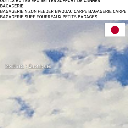
OUTILS
BOÎTES
ÉPUISETTES
SUPPORT DE CANNES
BAGAGERIE
BAGAGERIE N'ZON FEEDER
BIVOUAC CARPE
BAGAGERIE CARPE
BAGAGERIE SURF
FOURREAUX
PETITS BAGAGES
Moulinets
\
Électriques