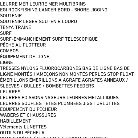
LEURRE MER
LEURRE MER MULTIBRINS
EGI
ROCKFISHING
LANCER BORD - SHORE JIGGING
SOUTENIR
SOUTENIR LEGER
SOUTENIR LOURD
TENYA
TRAÎNE
SURF
SURF-EMMANCHEMENT
SURF TELESCOPIQUE
PÊCHE AU FLOTTEUR
COMBOS
ÉQUIPEMENT DE LIGNE
LIGNE
TRESSES
NYLONS
FLUOROCARBONES
BAS DE LIGNE
BAS DE
LIGNE MONTÉS
HAMEÇONS NON MONTÉS
PERLES
STOP FLOAT
ÉMERILLONS
ÉMERILLONS A AGRAFE
AGRAFES
ANNEAUX /
SLEEVES / BULLES / BOMBETTES
FEEDERS
LEURRES
LEURRES POISSONS NAGEURS
LEURRES METALLIQUES
LEURRES SOUPLES
TÊTES PLOMBEES
JIGS
TURLUTTES
EQUIPEMENT DU PÊCHEUR
WADERS ET CHAUSSURES
HABILLEMENT
Vêtements
LUNETTES
OUTILS DU PÊCHEUR