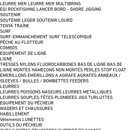
LEURRE MER
LEURRE MER MULTIBRINS
EGI
ROCKFISHING
LANCER BORD - SHORE JIGGING
SOUTENIR
SOUTENIR LEGER
SOUTENIR LOURD
TENYA
TRAÎNE
SURF
SURF-EMMANCHEMENT
SURF TELESCOPIQUE
PÊCHE AU FLOTTEUR
COMBOS
ÉQUIPEMENT DE LIGNE
LIGNE
TRESSES
NYLONS
FLUOROCARBONES
BAS DE LIGNE
BAS DE
LIGNE MONTÉS
HAMEÇONS NON MONTÉS
PERLES
STOP FLOAT
ÉMERILLONS
ÉMERILLONS A AGRAFE
AGRAFES
ANNEAUX /
SLEEVES / BULLES / BOMBETTES
FEEDERS
LEURRES
LEURRES POISSONS NAGEURS
LEURRES METALLIQUES
LEURRES SOUPLES
TÊTES PLOMBEES
JIGS
TURLUTTES
EQUIPEMENT DU PÊCHEUR
WADERS ET CHAUSSURES
HABILLEMENT
Vêtements
LUNETTES
OUTILS DU PÊCHEUR