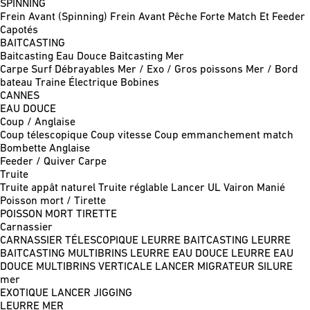
SPINNING
Frein Avant (Spinning)
Frein Avant Pêche Forte
Match Et Feeder
Capotés
BAITCASTING
Baitcasting Eau Douce
Baitcasting Mer
Carpe
Surf
Débrayables
Mer / Exo / Gros poissons
Mer / Bord
bateau
Traine
Électrique
Bobines
CANNES
EAU DOUCE
Coup / Anglaise
Coup télescopique
Coup vitesse
Coup emmanchement match
Bombette
Anglaise
Feeder / Quiver
Carpe
Truite
Truite appât naturel
Truite réglable
Lancer UL
Vairon Manié
Poisson mort / Tirette
POISSON MORT
TIRETTE
Carnassier
CARNASSIER TÉLESCOPIQUE
LEURRE BAITCASTING
LEURRE
BAITCASTING MULTIBRINS
LEURRE EAU DOUCE
LEURRE EAU
DOUCE MULTIBRINS
VERTICALE
LANCER MIGRATEUR
SILURE
mer
EXOTIQUE LANCER
JIGGING
LEURRE MER