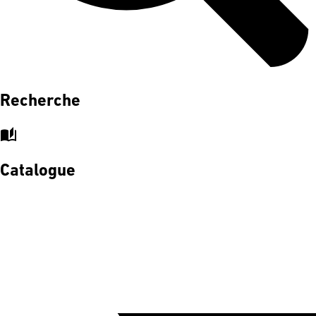
Recherche
auto_stories
Catalogue