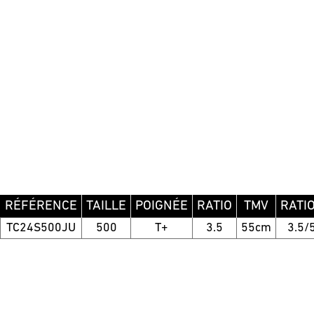
RÉFÉRENCE
TAILLE
POIGNÉE
RATIO
TMV
RATI
TC24S500JU
500
T+
3.5
55cm
3.5/