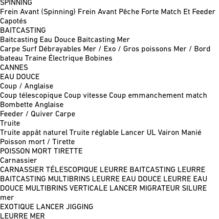
SPINNING
Frein Avant (Spinning)
Frein Avant Pêche Forte
Match Et Feeder
Capotés
BAITCASTING
Baitcasting Eau Douce
Baitcasting Mer
Carpe
Surf
Débrayables
Mer / Exo / Gros poissons
Mer / Bord
bateau
Traine
Électrique
Bobines
CANNES
EAU DOUCE
Coup / Anglaise
Coup télescopique
Coup vitesse
Coup emmanchement match
Bombette
Anglaise
Feeder / Quiver
Carpe
Truite
Truite appât naturel
Truite réglable
Lancer UL
Vairon Manié
Poisson mort / Tirette
POISSON MORT
TIRETTE
Carnassier
CARNASSIER TÉLESCOPIQUE
LEURRE BAITCASTING
LEURRE
BAITCASTING MULTIBRINS
LEURRE EAU DOUCE
LEURRE EAU
DOUCE MULTIBRINS
VERTICALE
LANCER MIGRATEUR
SILURE
mer
EXOTIQUE LANCER
JIGGING
LEURRE MER