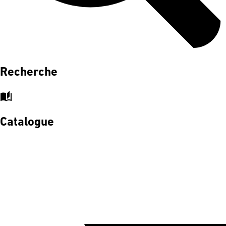
Recherche
auto_stories
Catalogue