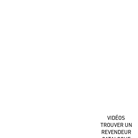
#DaiwaFrance
S'inscrire
VIDÉOS
TROUVER UN
REVENDEUR