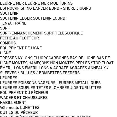
LEURRE MER
LEURRE MER MULTIBRINS
EGI
ROCKFISHING
LANCER BORD - SHORE JIGGING
SOUTENIR
SOUTENIR LEGER
SOUTENIR LOURD
TENYA
TRAÎNE
SURF
SURF-EMMANCHEMENT
SURF TELESCOPIQUE
PÊCHE AU FLOTTEUR
COMBOS
ÉQUIPEMENT DE LIGNE
LIGNE
TRESSES
NYLONS
FLUOROCARBONES
BAS DE LIGNE
BAS DE
LIGNE MONTÉS
HAMEÇONS NON MONTÉS
PERLES
STOP FLOAT
ÉMERILLONS
ÉMERILLONS A AGRAFE
AGRAFES
ANNEAUX /
SLEEVES / BULLES / BOMBETTES
FEEDERS
LEURRES
LEURRES POISSONS NAGEURS
LEURRES METALLIQUES
LEURRES SOUPLES
TÊTES PLOMBEES
JIGS
TURLUTTES
EQUIPEMENT DU PÊCHEUR
WADERS ET CHAUSSURES
HABILLEMENT
Vêtements
LUNETTES
OUTILS DU PÊCHEUR