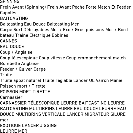
SPINNING
Frein Avant (Spinning)
Frein Avant Pêche Forte
Match Et Feeder
Capotés
BAITCASTING
Baitcasting Eau Douce
Baitcasting Mer
Carpe
Surf
Débrayables
Mer / Exo / Gros poissons
Mer / Bord
bateau
Traine
Électrique
Bobines
CANNES
EAU DOUCE
Coup / Anglaise
Coup télescopique
Coup vitesse
Coup emmanchement match
Bombette
Anglaise
Feeder / Quiver
Carpe
Truite
Truite appât naturel
Truite réglable
Lancer UL
Vairon Manié
Poisson mort / Tirette
POISSON MORT
TIRETTE
Carnassier
CARNASSIER TÉLESCOPIQUE
LEURRE BAITCASTING
LEURRE
BAITCASTING MULTIBRINS
LEURRE EAU DOUCE
LEURRE EAU
DOUCE MULTIBRINS
VERTICALE
LANCER MIGRATEUR
SILURE
mer
EXOTIQUE LANCER
JIGGING
LEURRE MER