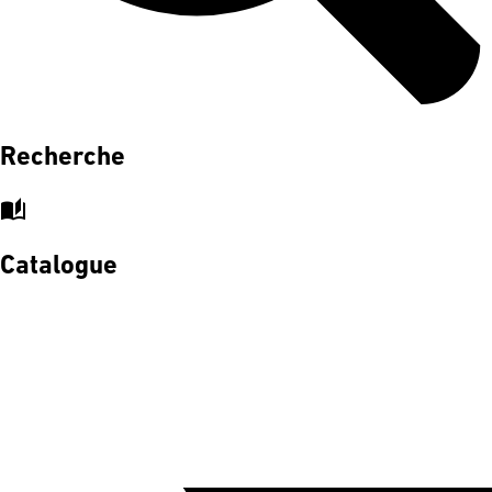
Recherche
auto_stories
Catalogue