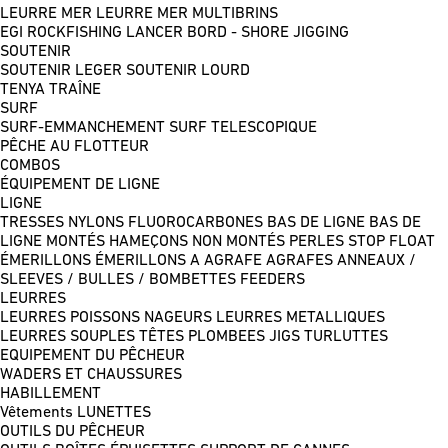
LEURRE MER
LEURRE MER MULTIBRINS
EGI
ROCKFISHING
LANCER BORD - SHORE JIGGING
SOUTENIR
SOUTENIR LEGER
SOUTENIR LOURD
TENYA
TRAÎNE
SURF
SURF-EMMANCHEMENT
SURF TELESCOPIQUE
PÊCHE AU FLOTTEUR
COMBOS
ÉQUIPEMENT DE LIGNE
LIGNE
TRESSES
NYLONS
FLUOROCARBONES
BAS DE LIGNE
BAS DE
LIGNE MONTÉS
HAMEÇONS NON MONTÉS
PERLES
STOP FLOAT
ÉMERILLONS
ÉMERILLONS A AGRAFE
AGRAFES
ANNEAUX /
SLEEVES / BULLES / BOMBETTES
FEEDERS
LEURRES
LEURRES POISSONS NAGEURS
LEURRES METALLIQUES
LEURRES SOUPLES
TÊTES PLOMBEES
JIGS
TURLUTTES
EQUIPEMENT DU PÊCHEUR
WADERS ET CHAUSSURES
HABILLEMENT
Vêtements
LUNETTES
OUTILS DU PÊCHEUR