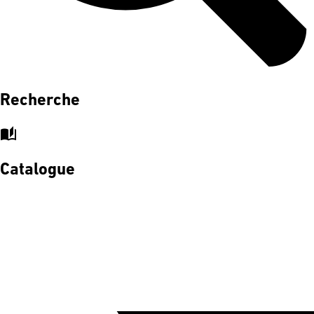
Recherche
auto_stories
Catalogue