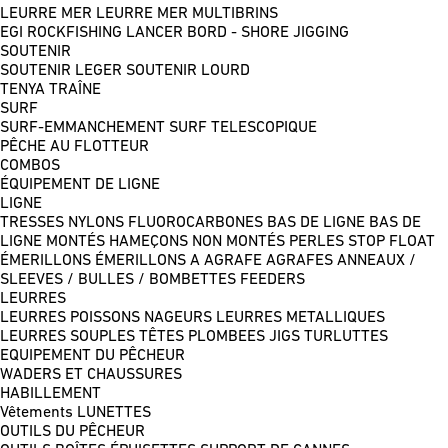
LEURRE MER
LEURRE MER MULTIBRINS
EGI
ROCKFISHING
LANCER BORD - SHORE JIGGING
SOUTENIR
SOUTENIR LEGER
SOUTENIR LOURD
TENYA
TRAÎNE
SURF
SURF-EMMANCHEMENT
SURF TELESCOPIQUE
PÊCHE AU FLOTTEUR
COMBOS
ÉQUIPEMENT DE LIGNE
LIGNE
TRESSES
NYLONS
FLUOROCARBONES
BAS DE LIGNE
BAS DE
LIGNE MONTÉS
HAMEÇONS NON MONTÉS
PERLES
STOP FLOAT
ÉMERILLONS
ÉMERILLONS A AGRAFE
AGRAFES
ANNEAUX /
SLEEVES / BULLES / BOMBETTES
FEEDERS
LEURRES
LEURRES POISSONS NAGEURS
LEURRES METALLIQUES
LEURRES SOUPLES
TÊTES PLOMBEES
JIGS
TURLUTTES
EQUIPEMENT DU PÊCHEUR
WADERS ET CHAUSSURES
HABILLEMENT
Vêtements
LUNETTES
OUTILS DU PÊCHEUR