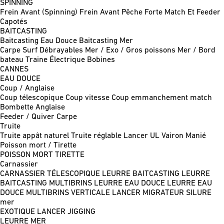
SPINNING
Frein Avant (Spinning)
Frein Avant Pêche Forte
Match Et Feeder
Capotés
BAITCASTING
Baitcasting Eau Douce
Baitcasting Mer
Carpe
Surf
Débrayables
Mer / Exo / Gros poissons
Mer / Bord
bateau
Traine
Électrique
Bobines
CANNES
EAU DOUCE
Coup / Anglaise
Coup télescopique
Coup vitesse
Coup emmanchement match
Bombette
Anglaise
Feeder / Quiver
Carpe
Truite
Truite appât naturel
Truite réglable
Lancer UL
Vairon Manié
Poisson mort / Tirette
POISSON MORT
TIRETTE
Carnassier
CARNASSIER TÉLESCOPIQUE
LEURRE BAITCASTING
LEURRE
BAITCASTING MULTIBRINS
LEURRE EAU DOUCE
LEURRE EAU
DOUCE MULTIBRINS
VERTICALE
LANCER MIGRATEUR
SILURE
mer
EXOTIQUE LANCER
JIGGING
LEURRE MER