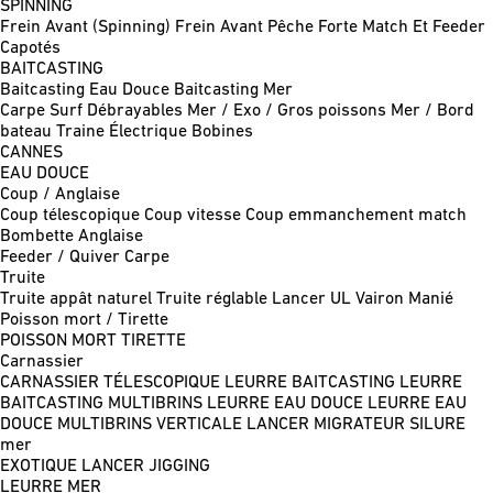
SPINNING
Frein Avant (Spinning)
Frein Avant Pêche Forte
Match Et Feeder
Capotés
BAITCASTING
Baitcasting Eau Douce
Baitcasting Mer
Carpe
Surf
Débrayables
Mer / Exo / Gros poissons
Mer / Bord
bateau
Traine
Électrique
Bobines
CANNES
EAU DOUCE
Coup / Anglaise
Coup télescopique
Coup vitesse
Coup emmanchement match
Bombette
Anglaise
Feeder / Quiver
Carpe
Truite
Truite appât naturel
Truite réglable
Lancer UL
Vairon Manié
Poisson mort / Tirette
POISSON MORT
TIRETTE
Carnassier
CARNASSIER TÉLESCOPIQUE
LEURRE BAITCASTING
LEURRE
BAITCASTING MULTIBRINS
LEURRE EAU DOUCE
LEURRE EAU
DOUCE MULTIBRINS
VERTICALE
LANCER MIGRATEUR
SILURE
mer
EXOTIQUE LANCER
JIGGING
LEURRE MER