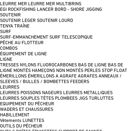
LEURRE MER
LEURRE MER MULTIBRINS
EGI
ROCKFISHING
LANCER BORD - SHORE JIGGING
SOUTENIR
SOUTENIR LEGER
SOUTENIR LOURD
TENYA
TRAÎNE
SURF
SURF-EMMANCHEMENT
SURF TELESCOPIQUE
PÊCHE AU FLOTTEUR
COMBOS
ÉQUIPEMENT DE LIGNE
LIGNE
TRESSES
NYLONS
FLUOROCARBONES
BAS DE LIGNE
BAS DE
LIGNE MONTÉS
HAMEÇONS NON MONTÉS
PERLES
STOP FLOAT
ÉMERILLONS
ÉMERILLONS A AGRAFE
AGRAFES
ANNEAUX /
SLEEVES / BULLES / BOMBETTES
FEEDERS
LEURRES
LEURRES POISSONS NAGEURS
LEURRES METALLIQUES
LEURRES SOUPLES
TÊTES PLOMBEES
JIGS
TURLUTTES
EQUIPEMENT DU PÊCHEUR
WADERS ET CHAUSSURES
HABILLEMENT
Vêtements
LUNETTES
OUTILS DU PÊCHEUR