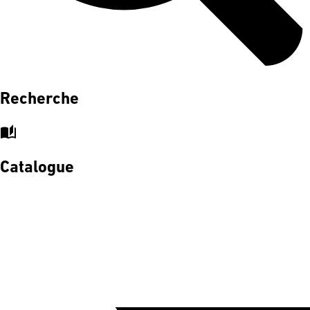
Recherche
auto_stories
Catalogue